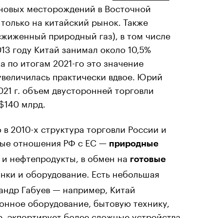
 новых месторождений в Восточной
 только на китайский рынок. Также
сжиженный природный газ), в том числе
2013 году Китай занимал около 10,5%
а по итогам 2021-го это значение
увеличилась практически вдвое. Юрий
021 г. объем двусторонней торговли
$140 млрд.
 в 2010-х структура торговли России и
ные отношения РФ с ЕС —
природные
ь и нефтепродукты, в обмен на
готовые
анки и оборудование. Есть небольшая
андр Габуев — например, Китай
онное оборудование, бытовую технику,
р, экпортирует более сложные устройства