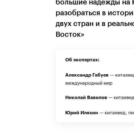
большие надежды на 
разобраться в истор
двух стран и в реаль
Восток»
Об экспертах:
— китаеве
Александр Габуев
международный мир
— китаевед
Николай Вавилов
— китаевед, пи
Юрий Иляхин