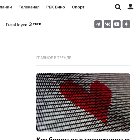
пании
Телеканал
РБК Вино
Спорт
ые проекты
Город
Стиль
Крипто
ГигаНаука
Спецпроекты СПб
Конференции СПб
ансы
Рынок наличной валюты
ГЛАВНОЕ В ТРЕНДЕ