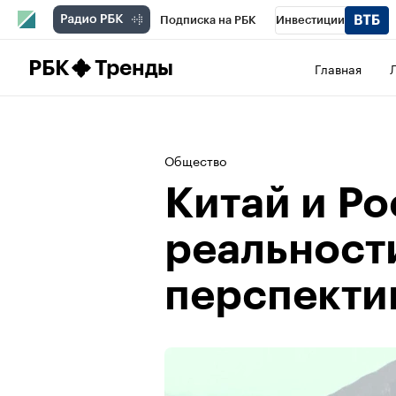
Подписка на РБК
Инвестиции
Школа управления РБК
РБК Образова
РБК
Тренды
Главная
РБК Бизнес-среда
Дискуссионный клу
Спецпроекты
Проверка контрагентов
Общество
Китай и Ро
реальности
перспекти