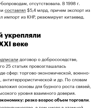
бопроводам, отсутствовала. В 1998 г.
ми
составлял
$5,4 млрд, причем экспорт из
ил импорт из КНР, резюмирует китаевед.
ай укрепляли
XXI веке
одписали
договор о добрососедстве,
его 25 статьях провозглашалась
яде сфер: торгово-экономической, военно-
, антитеррористической и др. По словам
заложил основы для бурного роста связей,
высокого уровня взаимного доверия.
.
экономику: резко возрос объем торговли
сотрудничество, в том числе в атомной