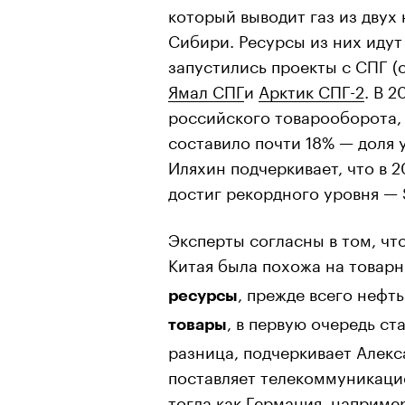
который выводит газ из двух
Сибири. Ресурсы из них идут
запустились проекты с СПГ (
Ямал СПГ
и
Арктик СПГ-2
. В 
российского товарооборота, 
составило почти 18% — доля 
Иляхин подчеркивает, что в 2
достиг рекордного уровня — 
Эксперты согласны в том, что
Китая была похожа на товар
, прежде всего нефт
ресурсы
, в первую очередь ст
товары
разница, подчеркивает Алекс
поставляет телекоммуникаци
тогда как Германия, наприме