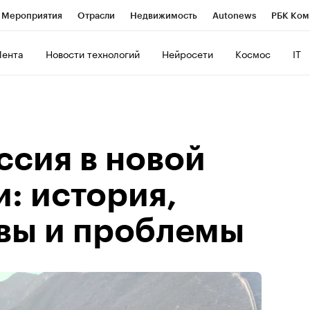
Мероприятия
Отрасли
Недвижимость
Autonews
РБК Ком
ние
РБК Курсы
РБК Life
Тренды
Визионеры
Национальн
Лента
Новости технологий
Нейросети
Космос
IT
б
Исследования
Кредитные рейтинги
Франшизы
Газета
Политика
Экономика
Бизнес
Технологии и медиа
Фин
ссия в новой
: история,
вы и проблемы