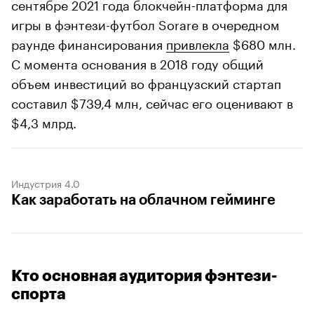
сентябре 2021 года блокчейн-платформа для
игры в фэнтези-футбол Sorare в очередном
раунде финансирования
привлекла
$680 млн.
С момента основания в 2018 году общий
объем инвестиций во французский стартап
составил $739,4 млн, сейчас его оценивают в
$4,3 млрд.
Индустрия 4.0
Как заработать на облачном гейминге
Кто основная аудитория фэнтези-
спорта