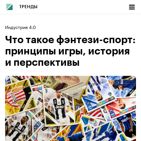
ТРЕНДЫ
Индустрия 4.0
Что такое фэнтези-спорт:
принципы игры, история
и перспективы