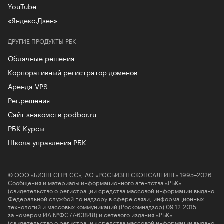
YouTube
«Яндекс.Дзен»
ДРУГИЕ ПРОДУКТЫ РБК
Облачные решения
Корпоративный регистратор доменов
Аренда VPS
Рег.решения
Сайт знакомств podbor.ru
РБК Курсы
Школа управления РБК
© ООО «БИЗНЕСПРЕСС», АО «РОСБИЗНЕСКОНСАЛТИНГ» 1995–2026
Сообщения и материалы информационного агентства «РБК»
(свидетельство о регистрации средства массовой информации выдано
Федеральной службой по надзору в сфере связи, информационных
технологий и массовых коммуникаций (Роскомнадзор) 09.12.2015
за номером ИА №ФС77-63848) и сетевого издания «РБК»
(свидетельство о регистрации средства массовой информации выдано