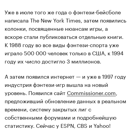
Уже в июле того же года о фэнтези-бейсболе
написала The New York Times, затем появились
колонки, посвященные нюансам игры, а
вскоре стали публиковаться отдельные книги.
К 1988 году во все виды фэнтези-спорта уже
играло 500 000 человек только в США, к 1994
году их число достигло 3 миллионов.
А затем появился интернет — и уже в 1997 году
индустрия фэнтези-игр вышла на новый
уровень. Появился сайт
Commissioner.com
,
предложивший обновление данных в реальном
времени, систему закрытых лиг с
собственными форумами и подробнейшую
статистику. Сейчас у ESPN, CBS и Yahoo!