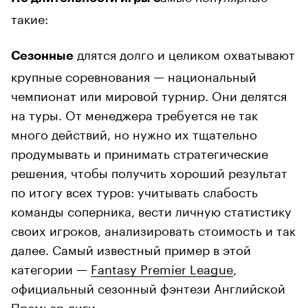
такие:
длятся долго и целиком охватывают
Сезонные
крупные соревнования — национальный
чемпионат или мировой турнир. Они делятся
на туры. От менеджера требуется не так
много действий, но нужно их тщательно
продумывать и принимать стратегические
решения, чтобы получить хороший результат
по итогу всех туров: учитывать слабость
команды соперника, вести личную статистику
своих игроков, анализировать стоимость и так
далее. Самый известный пример в этой
категории —
Fantasy Premier League
,
официальный сезонный фэнтези Английской
Премьер-лиги.