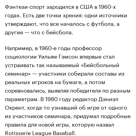
Фэнтези-спорт зародился в США в 1960-х
годах. Есть две точки зрения: одни источники
утверждают, что все началось с футбола, а
другие — что с бейсбола.
Например, в 1960-е годы профессор
социологии Уильям Гэмсон впервые стал
устраивать так называемый «Бейсбольный
семинар» — участники собирали составы из
реальных игроков на бумаге, а потом
соревновались, выявляя победителя по разным
параметрам. В 1980 году редактор Дэниэл
Окрент, когда-то узнавший об игре от одного
из участников семинара, придумал подробные
правила для новой игры, которую назвал
Rotisserie League Baseball.