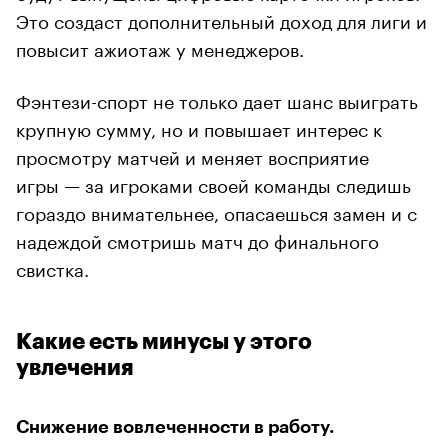
Это создаст дополнительный доход для лиги и
повысит ажиотаж у менеджеров.
Фэнтези-спорт не только дает шанс выиграть
крупную сумму, но и повышает интерес к
просмотру матчей и меняет восприятие
игры — за игроками своей команды следишь
гораздо внимательнее, опасаешься замен и с
надеждой смотришь матч до финального
свистка.
Какие есть минусы у этого
увлечения
Снижение вовлеченности в работу.