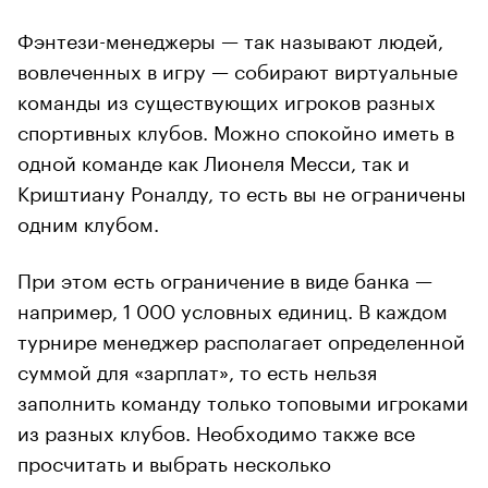
Фэнтези-менеджеры — так называют людей,
вовлеченных в игру — собирают виртуальные
команды из существующих игроков разных
спортивных клубов. Можно спокойно иметь в
одной команде как Лионеля Месси, так и
Криштиану Роналду, то есть вы не ограничены
одним клубом.
При этом есть ограничение в виде банка —
например, 1 000 условных единиц. В каждом
турнире менеджер располагает определенной
суммой для «зарплат», то есть нельзя
заполнить команду только топовыми игроками
из разных клубов. Необходимо также все
просчитать и выбрать несколько