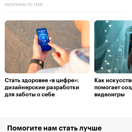
МАТЕРИАЛЫ ПО ТЕМЕ
Стать здоровее «в цифре»:
Как искусств
дизайнерские разработки
помогает соз
для заботы о себе
видеоигры
Помогите нам стать лучше