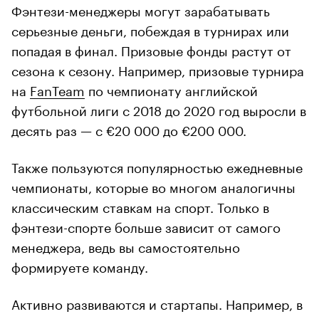
Фэнтези-менеджеры могут зарабатывать
серьезные деньги, побеждая в турнирах или
попадая в финал. Призовые фонды растут от
сезона к сезону. Например, призовые турнира
на
FanTeam
по чемпионату английской
футбольной лиги с 2018 до 2020 год выросли в
десять раз — с €20 000 до €200 000.
Также пользуются популярностью ежедневные
чемпионаты, которые во многом аналогичны
классическим ставкам на спорт. Только в
фэнтези-спорте больше зависит от самого
менеджера, ведь вы самостоятельно
формируете команду.
Активно развиваются и стартапы. Например, в