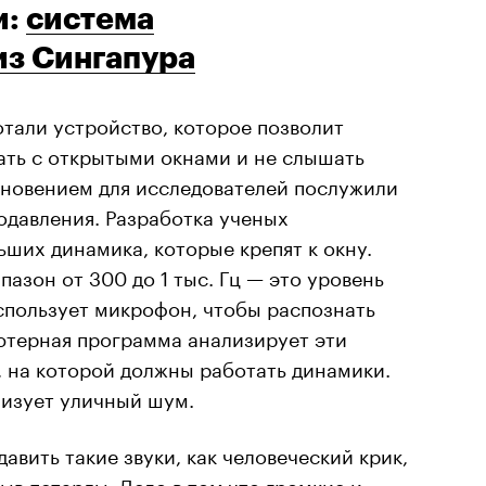
и:
система
з Сингапура
тали устройство, которое позволит
ать с открытыми окнами и не слышать
хновением для исследователей послужили
давления. Разработка ученых
ьших динамика, которые крепят к окну.
азон от 300 до 1 тыс. Гц — это уровень
спользует микрофон, чтобы распознать
ютерная программа анализирует эти
, на которой должны работать динамики.
лизует уличный шум.
авить такие звуки, как человеческий крик,
ыв петарды. Дело в том,что громкие и