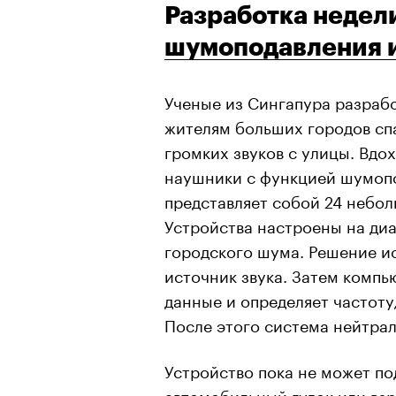
Разработка недел
шумоподавления и
Ученые из Сингапура разрабо
жителям больших городов сп
громких звуков с улицы. Вдо
наушники с функцией шумопо
представляет собой 24 небол
Устройства настроены на диап
городского шума. Решение и
источник звука. Затем компь
данные и определяет частоту
После этого система нейтра
Устройство пока не может под
автомобильный гудок или взр