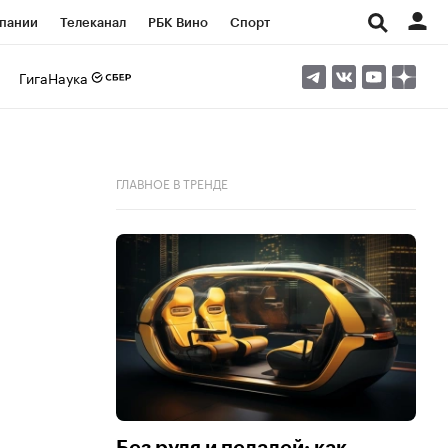
пании
Телеканал
РБК Вино
Спорт
ые проекты
Город
Стиль
Крипто
ГигаНаука
Спецпроекты СПб
Конференции СПб
ансы
Рынок наличной валюты
ГЛАВНОЕ В ТРЕНДЕ