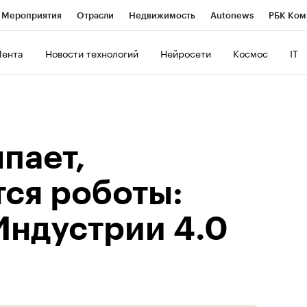
Мероприятия
Отрасли
Недвижимость
Autonews
РБК Ком
ние
РБК Курсы
РБК Life
Тренды
Визионеры
Национальн
Лента
Новости технологий
Нейросети
Космос
IT
б
Исследования
Кредитные рейтинги
Франшизы
Газета
Политика
Экономика
Бизнес
Технологии и медиа
Фин
пает,
ся роботы:
Индустрии 4.0