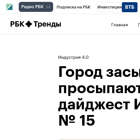
Подписка на РБК
Инвестиции
Школа управления РБК
РБК Образова
РБК
Тренды
Главная
РБК Бизнес-среда
Дискуссионный клу
Спецпроекты
Проверка контрагентов
Индустрия 4.0
Город засы
просыпают
дайджест 
№ 15