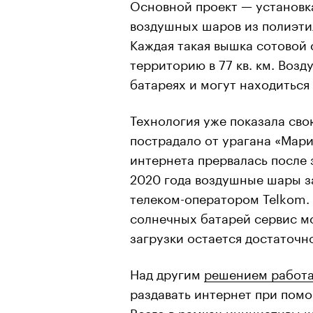
Основной проект — установк
воздушных шаров из полиэтил
Каждая такая вышка сотовой 
территорию в 77 кв. км. Во
батареях и могут находиться 
Технология уже показала сво
пострадало от урагана «Мария»
интернета прервалась после 
2020 года воздушные шары з
телеком-оператором Telkom. У
солнечных батарей сервис мо
загрузки остается достаточно
Над другим
решением работа
раздавать интернет при помо
Всего в рамках инициативы к