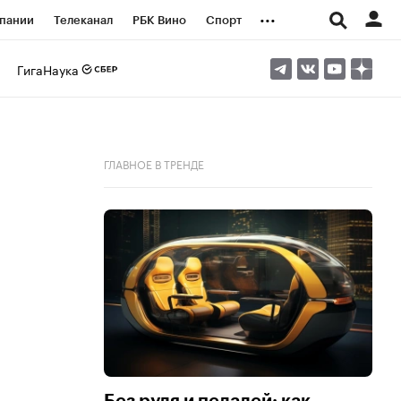
...
пании
Телеканал
РБК Вино
Спорт
ые проекты
Город
Стиль
Крипто
ГигаНаука
Спецпроекты СПб
логии и медиа
Финансы
ГЛАВНОЕ В ТРЕНДЕ