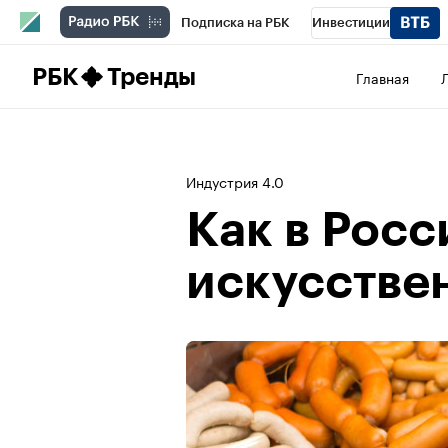
Подписка на РБК
Инвестиции
Школа управления РБК
РБК Образова
РБК
Тренды
Главная
РБК Бизнес-среда
Дискуссионный клу
Конференции СПб
Спецпроекты
П
Индустрия 4.0
Рынок наличной валюты
Как в Росс
искусстве