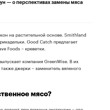
ун — о перспективах замены мяса
екон на растительной основе. Smithland
фрикадельки. Good Catch предлагает
ve Foods – креветки.
выпускает компания GreenWise. В их
а также джерки – заменитель вяленого
ственное мясо?
о делают при помощи экструзии – это