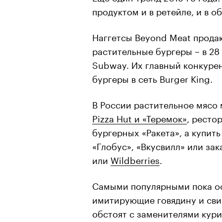
продуктом и в ретейле, и в о
Наггетсы Beyond Meat продаю
растительные бургеры – в 28
Subway. Их главный конкурен
бургеры в сеть Burger King.
В России растительное мясо м
Pizza Hut и «Теремок»
, ресто
бургерных «Ракета», а купить
«Глобус», «Вкусвилл» или зак
или
Wildberries
.
Самыми популярными пока ос
имитирующие говядину и свин
обстоят с заменителями кур