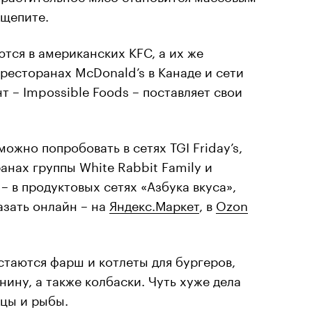
бщепите.
тся в американских KFC, а их же
 ресторанах McDonald’s в Канаде и сети
т – Impossible Foods – поставляет свои
ожно попробовать в сетях TGI Friday’s,
ранах группы White Rabbit Family и
 – в продуктовых сетях «Азбука вкуса»,
азать онлайн – на
Яндекс.Маркет
, в
Ozon
таются фарш и котлеты для бургеров,
ину, а также колбаски. Чуть хуже дела
ицы и рыбы.