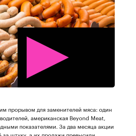
щим прорывом для заменителей мяса: один
водителей, американская Beyond Meat,
дными показателями. За два месяца акции
5 за штуку, а их продажи
превысили