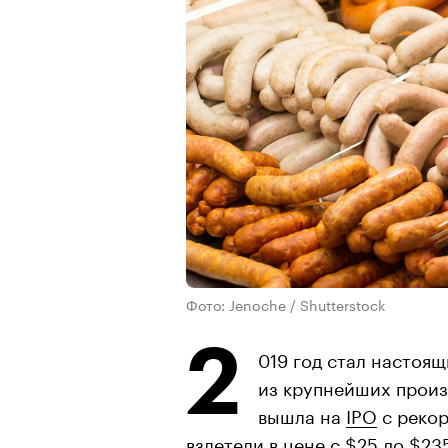
Фото: Jenoche / Shutterstock
2
019 год стал настоя
из крупнейших произ
вышла на
IPO
с рекор
взлетели в цене с $25 до $23