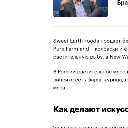
Бра
Sweet Earth Foods продает б
Pure Farmland – колбаски и 
растительную рыбу, а New Wa
В России растительное мясо 
линейке есть фарш, курица, 
мяса.
Как делают искус
Чаще всего растительное мяс