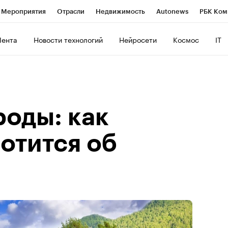
Мероприятия
Отрасли
Недвижимость
Autonews
РБК Ком
ние
РБК Курсы
РБК Life
Тренды
Визионеры
Национальн
Лента
Новости технологий
Нейросети
Космос
IT
б
Исследования
Кредитные рейтинги
Франшизы
Газета
роверка контрагентов
Политика
Экономика
Бизнес
Техно
роды: как
отится об