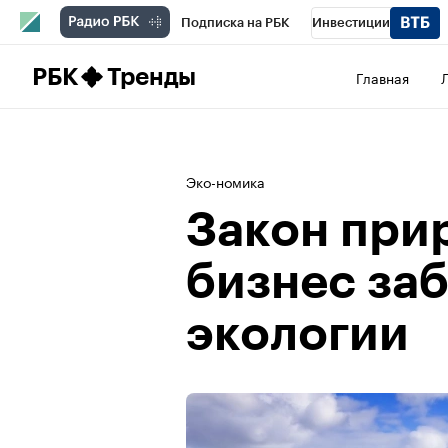
Подписка на РБК
Инвестиции
Школа управления РБК
РБК Образова
РБК
Тренды
Главная
РБК Бизнес-среда
Дискуссионный клу
Конференции СПб
Спецпроекты
П
Эко-номика
Рынок наличной валюты
Закон при
бизнес заб
экологии