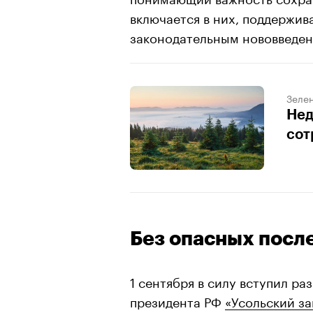
включается в них, поддержив
законодательным нововведен
00:00
/
00:00
Зеле
Нед
сот
Без опасных посл
1 сентября в силу вступил р
президента РФ
«Усольский за