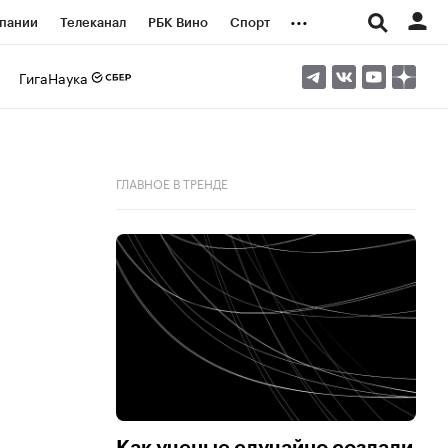
...
пании
Телеканал
РБК Вино
Спорт
ые проекты
Город
Стиль
Крипто
ГигаНаука
Спецпроекты СПб
логии и медиа
Финансы
ГЛАВНОЕ В ТРЕНДЕ