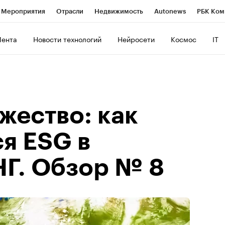
Мероприятия
Отрасли
Недвижимость
Autonews
РБК Ком
ние
РБК Курсы
РБК Life
Тренды
Визионеры
Национальн
Лента
Новости технологий
Нейросети
Космос
IT
б
Исследования
Кредитные рейтинги
Франшизы
Газета
Политика
Экономика
Бизнес
Технологии и медиа
Фин
жество: как
я ESG в
НГ. Обзор № 8