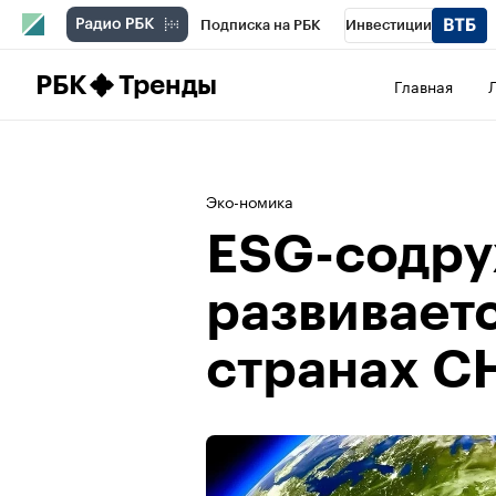
Подписка на РБК
Инвестиции
Школа управления РБК
РБК Образова
РБК
Тренды
Главная
РБК Бизнес-среда
Дискуссионный клу
Спецпроекты
Проверка контрагентов
Эко-номика
ESG-содру
развиваетс
странах С