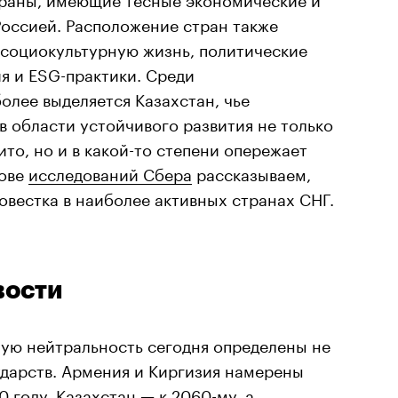
Россией. Расположение стран также
 социокультурную жизнь, политические
я и ESG-практики. Среди
лее выделяется Казахстан, чье
 области устойчивого развития не только
то, но и в какой-то степени опережает
нове
исследований Сбера
рассказываем,
повестка в наиболее активных странах СНГ.
вости
ную нейтральность сегодня определены не
ударств. Армения и Киргизия намерены
0 году, Казахстан — к 2060-му, а