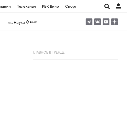
пании
Телеканал
РБК Вино
Спорт
ые проекты
Город
Стиль
Крипто
ГигаНаука
Спецпроекты СПб
Конференции СПб
ансы
Рынок наличной валюты
ГЛАВНОЕ В ТРЕНДЕ