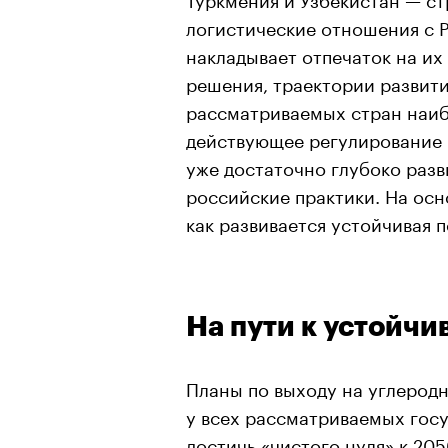
логистические отношения с 
накладывает отпечаток на их
решения, траектории развити
рассматриваемых стран наибо
действующее регулирование в
уже достаточно глубоко разви
российские практики. На ос
как развивается устойчивая 
На пути к устойчи
Планы по выходу на углерод
у всех рассматриваемых гос
достичь «чистого нуля» к 205