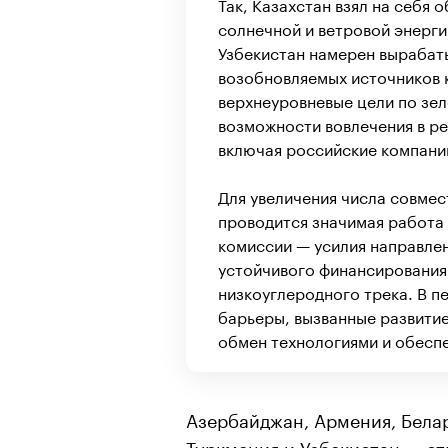
Так, Казахстан взял на себя 
солнечной и ветровой энерги
Узбекистан намерен вырабаты
возобновляемых источников к
верхнеуровневые цели по зе
возможности вовлечения в р
включая российские компани
Для увеличения числа совмес
проводится значимая работа
комиссии — усилия направле
устойчивого финансирования 
низкоуглеродного трека. В п
барьеры, вызванные развитие
обмен технологиями и обеспе
Азербайджан, Армения, Белар
Туркмения и Узбекистан — с