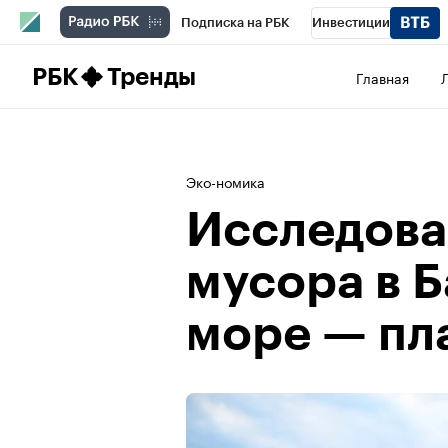
Подписка на РБК
Инвестиции
Школа управления РБК
РБК Образова
РБК
Тренды
Главная
РБК Бизнес-среда
Дискуссионный клу
Конференции СПб
Спецпроекты
П
Эко-номика
Рынок наличной валюты
Исследова
мусора в 
море — пл