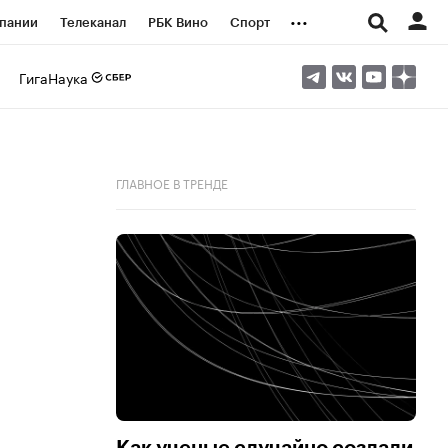
...
пании
Телеканал
РБК Вино
Спорт
ые проекты
Город
Стиль
Крипто
ГигаНаука
Спецпроекты СПб
логии и медиа
Финансы
ГЛАВНОЕ В ТРЕНДЕ