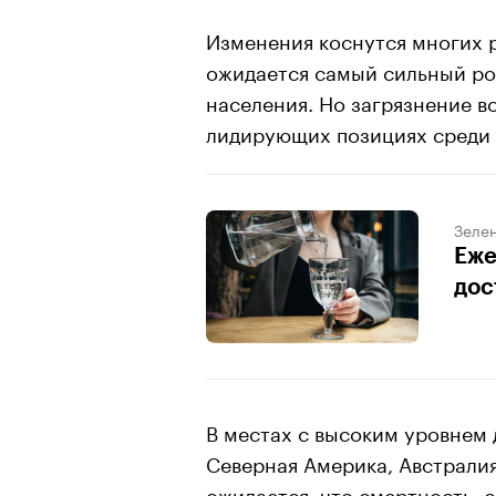
Изменения коснутся многих 
ожидается самый сильный ро
населения. Но загрязнение в
лидирующих позициях среди 
Зеле
Еже
дос
В местах с высоким уровнем д
Северная Америка, Австралия
ожидается, что смертность, 