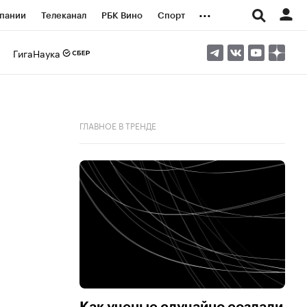
...
пании
Телеканал
РБК Вино
Спорт
ые проекты
Город
Стиль
Крипто
ГигаНаука
Спецпроекты СПб
логии и медиа
Финансы
ГЛАВНОЕ В ТРЕНДЕ