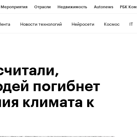
Мероприятия
Отрасли
Недвижимость
Autonews
РБК Ком
ние
РБК Курсы
РБК Life
Тренды
Визионеры
Национальн
Лента
Новости технологий
Нейросети
Космос
IT
б
Исследования
Кредитные рейтинги
Франшизы
Газета
роверка контрагентов
Политика
Экономика
Бизнес
Техно
считали,
юдей погибнет
ия климата к