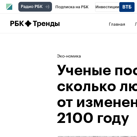
Подписка на РБК
Инвестиции
Школа управления РБК
РБК Образова
РБК
Тренды
Главная
РБК Бизнес-среда
Дискуссионный клу
Конференции СПб
Спецпроекты
П
Эко-номика
Рынок наличной валюты
Ученые по
сколько л
от изменен
2100 году