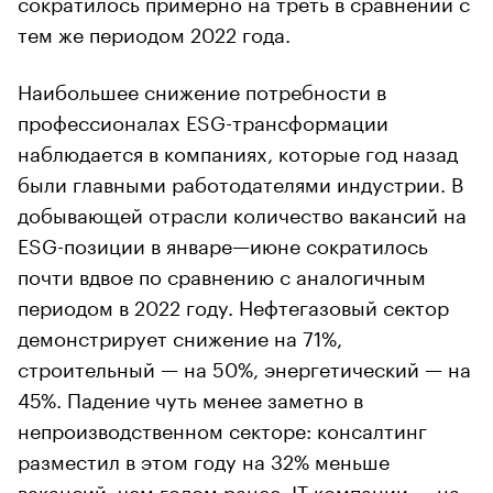
сократилось примерно на треть в сравнении с
тем же периодом 2022 года.
Наибольшее снижение потребности в
профессионалах ESG-трансформации
наблюдается в компаниях, которые год назад
00:00
/
00:00
были главными работодателями индустрии. В
добывающей отрасли количество вакансий на
ESG-позиции в январе—июне сократилось
почти вдвое по сравнению с аналогичным
периодом в 2022 году. Нефтегазовый сектор
демонстрирует снижение на 71%,
строительный — на 50%, энергетический — на
45%. Падение чуть менее заметно в
непроизводственном секторе: консалтинг
разместил в этом году на 32% меньше
вакансий, чем годом ранее, IT-компании — на