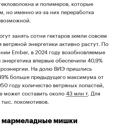
текловолокна и полимеров, которые
, но именно из-за них переработка
евозможной.
гут занять сотни гектаров земли совсем
я ветряной энергетики активно растут.
По
нии Ember, в 2024 году возобновляемые
 энергетика впервые обеспечили 40,9%
троэнергии. На долю ВИЭ пришлись
а 49% больше предыдущего максимума от
050 году количество ветряных лопастей,
ре может составить около
43 млн т
. Для
 тыс. локомотивов.
а, мармеладные мишки