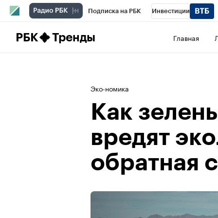
Подписка на РБК
Инвестиции
Школа управления РБК
РБК Образова
РБК
Тренды
Главная
РБК Бизнес-среда
Дискуссионный клу
Спецпроекты
Проверка контрагентов
Эко-номика
Как зелен
вредят эко
обратная 