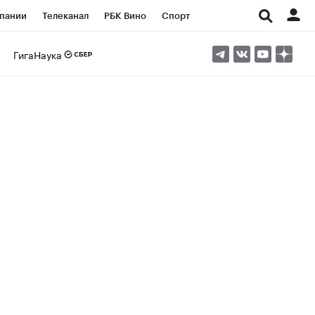
пании
Телеканал
РБК Вино
Спорт
ые проекты
Город
Стиль
Крипто
ГигаНаука
Спецпроекты СПб
Конференции СПб
ансы
Рынок наличной валюты