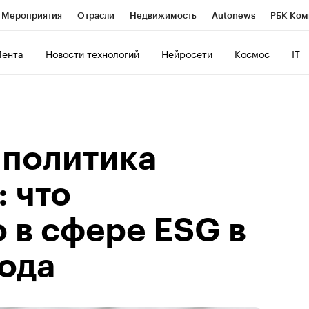
Мероприятия
Отрасли
Недвижимость
Autonews
РБК Ком
ние
РБК Курсы
РБК Life
Тренды
Визионеры
Национальн
Лента
Новости технологий
Нейросети
Космос
IT
б
Исследования
Кредитные рейтинги
Франшизы
Газета
роверка контрагентов
Политика
Экономика
Бизнес
Техно
 политика
 что
 в сфере ESG в
года