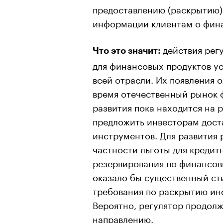
предоставлению (раскрытию
информации клиентам о фина
действия рег
Что это значит:
для финансовых продуктов ус
всей отрасли. Их появления 
время отечественный рынок 
развития пока находится на 
предложить инвесторам дост
инструментов. Для развития 
частности льготы для креди
резервирования по финансов
оказало бы существенный ст
требования по раскрытию ин
Вероятно, регулятор продол
00:00
/
00:00
направлению.