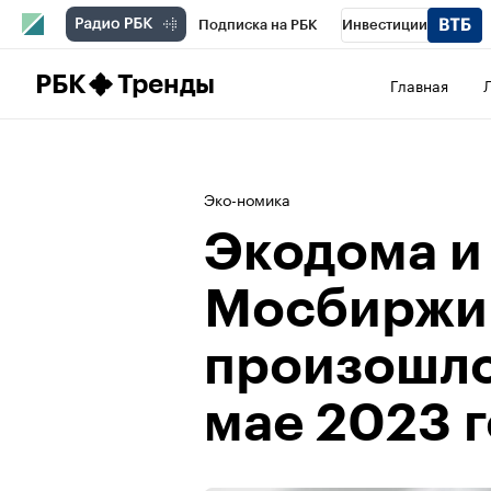
Подписка на РБК
Инвестиции
Школа управления РБК
РБК Образова
РБК
Тренды
Главная
РБК Бизнес-среда
Дискуссионный клу
Конференции СПб
Спецпроекты
П
Эко-номика
Рынок наличной валюты
Экодома и
Мосбиржи:
произошло
мае 2023 