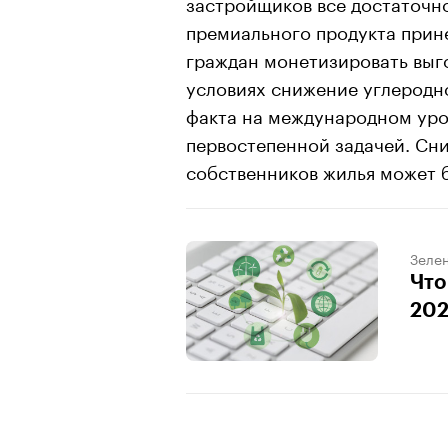
застройщиков все достаточно
премиального продукта прине
граждан монетизировать выг
условиях снижение углеродно
факта на международном уров
первостепенной задачей. Сн
собственников жилья может 
Зеле
Что
202