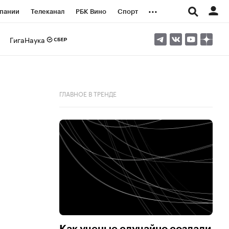
...
пании
Телеканал
РБК Вино
Спорт
ые проекты
Город
Стиль
Крипто
ГигаНаука
Спецпроекты СПб
логии и медиа
Финансы
ГЛАВНОЕ В ТРЕНДЕ