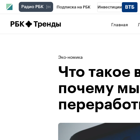
Подписка на РБК
Инвестиции
Школа управления РБК
РБК Образова
РБК
Тренды
Главная
РБК Бизнес-среда
Дискуссионный клу
Спецпроекты
Проверка контрагентов
Эко-номика
Что такое 
почему мы
переработ