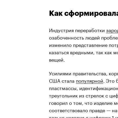
Как сформировал
Индустрия переработки
заро
озабоченность людей пробле
изменило представление потр
казаться вредными, так как 
вещей.
Усилиями правительства, кор
США стала
популярной
. Это
пластмассы, идентификацион
треугольник из стрелок с циф
говорил о том, что изделие 
соответствовало правде — на
только изделия
с цифрами 1 и