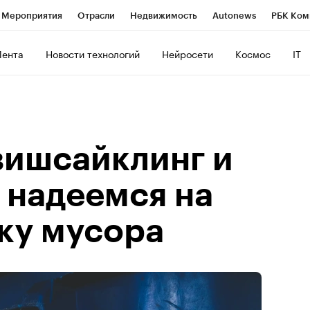
Мероприятия
Отрасли
Недвижимость
Autonews
РБК Ком
ние
РБК Курсы
РБК Life
Тренды
Визионеры
Национальн
Лента
Новости технологий
Нейросети
Космос
IT
б
Исследования
Кредитные рейтинги
Франшизы
Газета
Политика
Экономика
Бизнес
Технологии и медиа
Фин
вишсайклинг и
 надеемся на
ку мусора