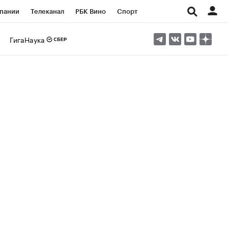
пании
Телеканал
РБК Вино
Спорт
ые проекты
Город
Стиль
Крипто
ГигаНаука
Спецпроекты СПб
Конференции СПб
ансы
Рынок наличной валюты