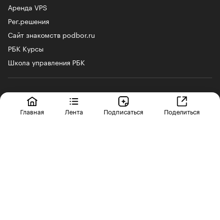
Аренда VPS
Рег.решения
Сайт знакомств podbor.ru
РБК Курсы
Школа управления РБК
© ООО «БИЗНЕСПРЕСС», АО «РОСБИЗНЕСКОНСАЛТИНГ» 1995–2026
Сообщения и материалы информационного агентства «РБК»
(свидетельство о регистрации средства массовой информации выдано
Главная
Лента
Подписаться
Поделиться
Федеральной службой по надзору в сфере связи, информационных
технологий и массовых коммуникаций (Роскомнадзор) 09.12.2015
за номером ИА №ФС77-63848) и сетевого издания «РБК»
(свидетельство о регистрации средства массовой информации выдано
Федеральной службой по надзору в сфере связи, информационных
технологий и массовых коммуникаций (Роскомнадзор) 03.12.2021
за номером ЭЛ №ФС77-82385) сопровождаются пометкой «РБК».
18+
letters@rbc.ru
Владельцем сайта является информационное агентство «РБК».
Информация об ограничениях
О соблюдении авторских прав