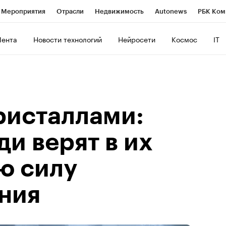
Мероприятия
Отрасли
Недвижимость
Autonews
РБК Ком
ние
РБК Курсы
РБК Life
Тренды
Визионеры
Национальн
Лента
Новости технологий
Нейросети
Космос
IT
б
Исследования
Кредитные рейтинги
Франшизы
Газета
роверка контрагентов
Политика
Экономика
Бизнес
Техно
ристаллами:
и верят в их
ю силу
ния