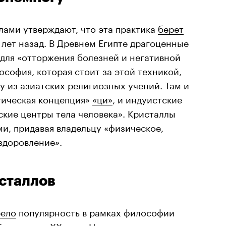
лами утверждают, что эта практика
берет
 лет назад. В Древнем Египте драгоценные
для «отторжения болезней и негативной
ософия, которая стоит за этой техникой,
 из азиатских религиозных учений. Там и
тическая концепция»
«ци»
, и индуистские
кие центры тела человека». Кристаллы
и, придавая владельцу «физическое,
здоровление».
сталлов
ело
популярность в рамках философии
 половине ХХ века. Несмотря на то, что в