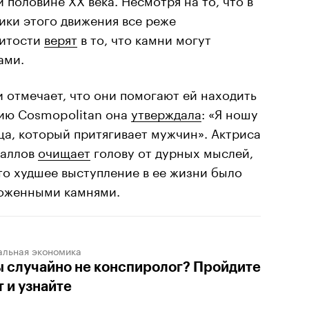
ики этого движения все реже
нитости
верят
в то, что камни могут
ами.
 отмечает, что они помогают ей находить
нию Cosmopolitan она
утверждала
: «Я ношу
ца, который притягивает мужчин». Актриса
таллов
очищает
голову от дурных мыслей,
что худшее выступление в ее жизни было
оженными камнями.
альная экономика
ы случайно не конспиролог? Пройдите
т и узнайте