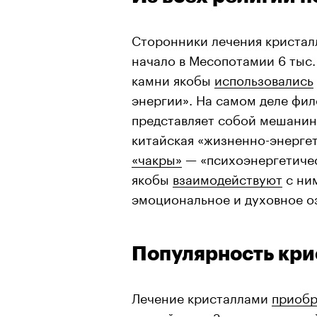
Сторонники лечения кристал
начало в Месопотамии 6 тыс.
камни якобы
использовались
энергии». На самом деле фил
представляет собой мешанину
китайская «жизненно-энерге
«чакры»
— «психоэнергетичес
якобы
взаимодействуют
с ним
эмоциональное и духовное о
Популярность кри
Лечение кристаллами
приобр
нью-эйдж на Западе во второй