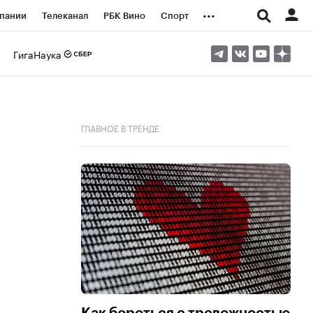
...
пании
Телеканал
РБК Вино
Спорт
ые проекты
Город
Стиль
Крипто
ГигаНаука
Спецпроекты СПб
логии и медиа
Финансы
ГЛАВНОЕ В ТРЕНДЕ