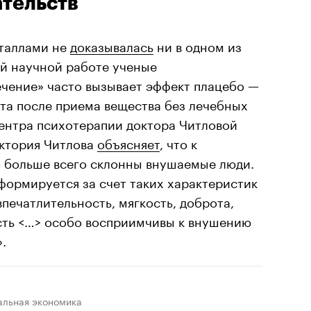
ательств
сталлами не
доказывалась
ни в одном из
ой научной работе ученые
лечение» часто вызывает эффект плацебо —
та после приема вещества без лечебных
Центра психотерапии доктора Читловой
иктория Читлова
объясняет
, что к
 больше всего склонны внушаемые люди.
формируется за счет таких характеристик
впечатлительность, мягкость, доброта,
ть <…> особо восприимчивы к внушению
.
альная экономика