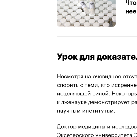
Что
нее
Урок для доказат
Несмотря на очевидное отсут
спорить с теми, кто искренне
исцеляющей силой. Некоторы
к лженауке демонстрирует р
научным институтам.
Доктор медицины и исследов
Эксетерского университета 