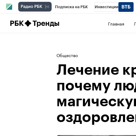
Подписка на РБК
Инвестиции
Школа управления РБК
РБК Образова
РБК
Тренды
Главная
РБК Бизнес-среда
Дискуссионный клу
Конференции СПб
Спецпроекты
П
Общество
Рынок наличной валюты
Лечение к
почему люд
магическу
оздоровле