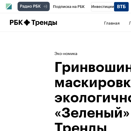
Подписка на РБК
Инвестиции
Школа управления РБК
РБК Образова
РБК
Тренды
Главная
РБК Бизнес-среда
Дискуссионный клу
Конференции СПб
Спецпроекты
П
Эко-номика
Рынок наличной валюты
Гринвошин
маскировк
экологичн
«Зеленый»
Тренды