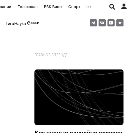
...
пании
Телеканал
РБК Вино
Спорт
ые проекты
Город
Стиль
Крипто
ГигаНаука
Спецпроекты СПб
логии и медиа
Финансы
ГЛАВНОЕ В ТРЕНДЕ