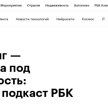
Мероприятия
Отрасли
Недвижимость
Autonews
РБК Ком
ние
РБК Курсы
РБК Life
Тренды
Визионеры
Национальн
Лента
Новости технологий
Нейросети
Космос
IT
б
Исследования
Кредитные рейтинги
Франшизы
Газета
роверка контрагентов
Политика
Экономика
Бизнес
Техно
г —
а под
ость:
 подкаст РБК