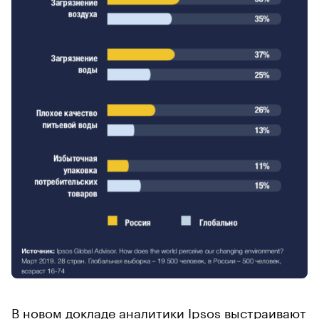
В новом докладе аналитики Ipsos выстраивают