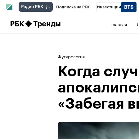
Подписка на РБК
Инвестиции
Школа управления РБК
РБК Образова
РБК
Тренды
Главная
РБК Бизнес-среда
Дискуссионный клу
Конференции СПб
Спецпроекты
П
Футурология
Рынок наличной валюты
Когда случ
апокалипс
«Забегая 