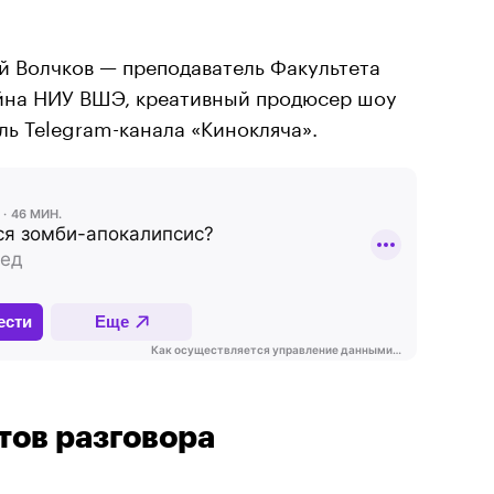
й Волчков — преподаватель Факультета
йна НИУ ВШЭ, креативный продюсер шоу
ль Telegram-канала «Кинокляча».
тов разговора