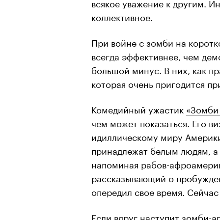
всякое уважение к другим. И
коллективное.
При войне с зомби на корот
всегда эффективнее, чем дем
большой минус. В них, как п
которая очень пригодится пр
Комедийный ужастик
«Зомби
чем может показаться. Его ви
идиллическому миру Америки 
принадлежат белым людям, а 
напоминая рабов-афроамерик
рассказывающий о пробужден
опередил свое время. Сейчас
Если вдруг наступит зомби-ап