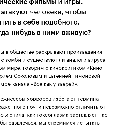
ические фильмы и игры.
атакуют человека, чтобы
атить в себе подобного.
гда-нибудь с ними вживую?
мы в обществе раскрывают произведения
 с зомби и существуют ли аналоги вируса
ом мире, говорим с кинокритиком «Кино-
трием Соколовым и Евгенией Тимоновой,
ube-канала «Все как у зверей».
режиссеры хорроров избегают термина
араженного почти невозможно отличить от
объяснила, как токсоплазма заставляет нас
обы развлечься, мы стремимся испытать