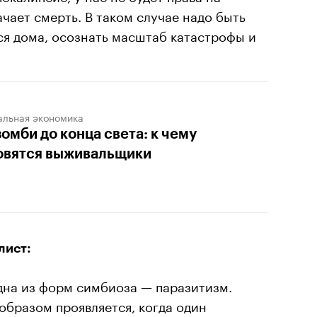
ачает смерть. В таком случае надо быть
ся дома, осознать масштаб катастрофы и
альная экономика
зомби до конца света: к чему
овятся выживальщики
лист:
дна из форм симбиоза — паразитизм.
бразом проявляется, когда один