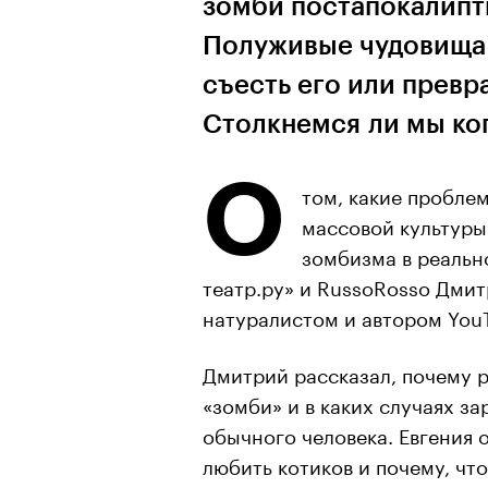
зомби постапокалипт
Полуживые чудовища 
съесть его или превр
Столкнемся ли мы ко
О
том, какие пробле
массовой культуры
зомбизма в реальн
театр.ру» и RussoRosso Дми
натуралистом и автором YouT
Дмитрий рассказал, почему 
«зомби» и в каких случаях з
обычного человека. Евгения 
любить котиков и почему, чт