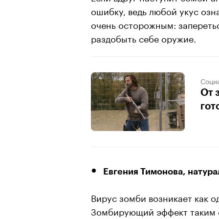
ошибку, ведь любой укус озн
очень осторожным: запереть
раздобыть себе оружие.
Соци
От 
гот
Евгения Тимонова, натура
Вирус зомби возникает как о
Зомбирующий эффект таким о