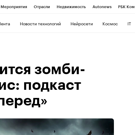
Мероприятия
Отрасли
Недвижимость
Autonews
РБК Ком
ние
РБК Курсы
РБК Life
Тренды
Визионеры
Национальн
Лента
Новости технологий
Нейросети
Космос
IT
б
Исследования
Кредитные рейтинги
Франшизы
Газета
роверка контрагентов
Политика
Экономика
Бизнес
Техно
ится зомби-
ис: подкаст
вперед»