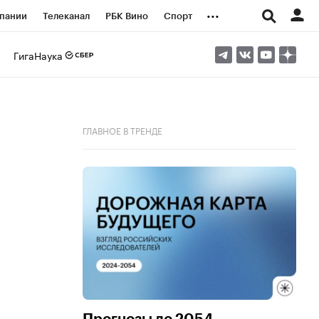
...
пании
Телеканал
РБК Вино
Спорт
ые проекты
Город
Стиль
Крипто
ГигаНаука
Спецпроекты СПб
логии и медиа
Финансы
ГЛАВНОЕ В ТРЕНДЕ