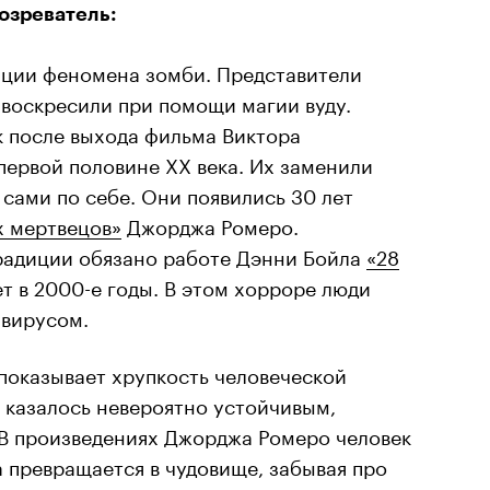
озреватель:
диции феномена зомби. Представители
 воскресили при помощи магии вуду.
к после выхода фильма Виктора
первой половине XX века. Их заменили
сами по себе. Они появились 30 лет
х мертвецов»
Джорджа Ромеро.
радиции обязано работе Дэнни Бойла
«28
ет в 2000-е годы. В этом хорроре люди
 вирусом.
показывает хрупкость человеческой
о казалось невероятно устойчивым,
 В произведениях Джорджа Ромеро человек
 превращается в чудовище, забывая про