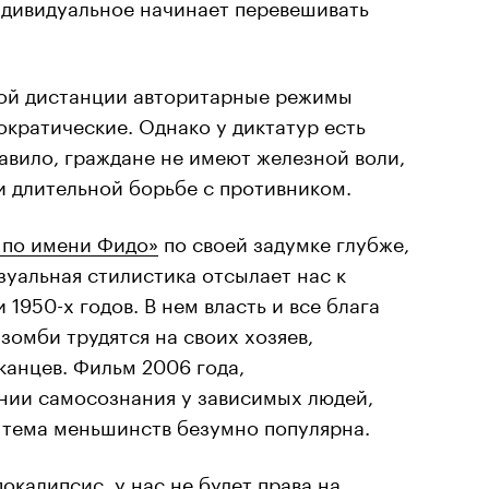
ндивидуальное начинает перевешивать
кой дистанции авторитарные режимы
ократические. Однако у диктатур есть
равило, граждане не имеют железной воли,
и длительной борьбе с противником.
 по имени Фидо»
по своей задумке глубже,
зуальная стилистика отсылает нас к
1950-х годов. В нем власть и все блага
зомби трудятся на своих хозяев,
анцев. Фильм 2006 года,
ии самосознания у зависимых людей,
 тема меньшинств безумно популярна.
окалипсис, у нас не будет права на