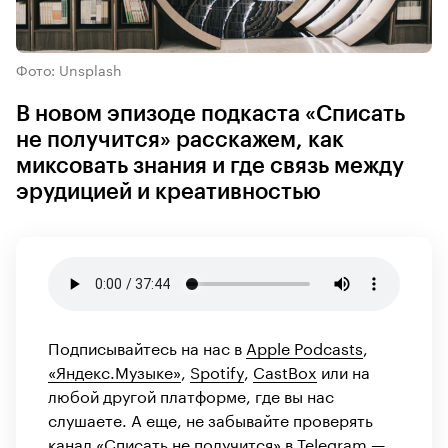
Фото: Unsplash
В новом эпизоде подкаста «Списать
не получится» расскажем, как
миксовать знания и где связь между
эрудицией и креативностью
Подписывайтесь на нас в
Apple Podcasts
,
«Яндекс.Музыке»
,
Spotify
,
CastBox
или на
любой другой платформе, где вы нас
слушаете. А еще, не забывайте проверять
канал «Списать не получится» в
Telegram
—