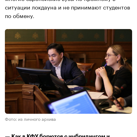
ситуации локдауна и не принимают студентов
по обмену.
Фото: из личного архива
— Как в КФУ борются с инбридингом и