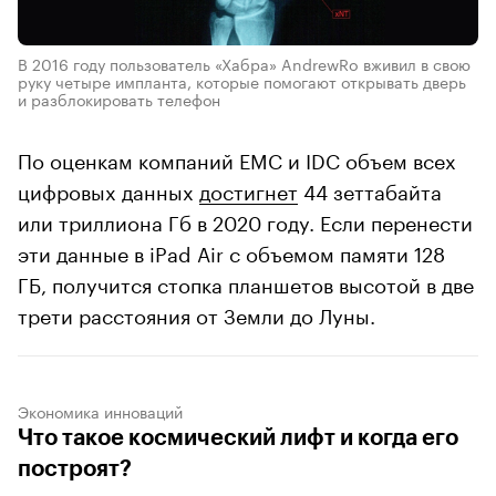
В 2016 году пользователь «Хабра» AndrewRo вживил в свою
руку четыре импланта, которые помогают открывать дверь
и разблокировать телефон
По оценкам компаний EMC и IDC объем всех
цифровых данных
достигнет
44 зеттабайта
или триллиона Гб в 2020 году. Если перенести
эти данные в iPad Air с объемом памяти 128
ГБ, получится стопка планшетов высотой в две
трети расстояния от Земли до Луны.
Экономика инноваций
Что такое космический лифт и когда его
построят?