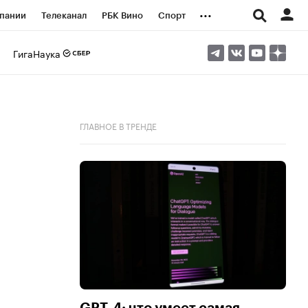
...
пании
Телеканал
РБК Вино
Спорт
ые проекты
Город
Стиль
Крипто
ГигаНаука
Спецпроекты СПб
логии и медиа
Финансы
ГЛАВНОЕ В ТРЕНДЕ