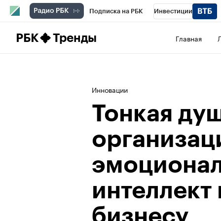
Подписка на РБК
Инвестиции
Школа управления РБК
РБК Образова
РБК
Тренды
Главная
РБК Бизнес-среда
Дискуссионный клу
Конференции СПб
Спецпроекты
П
Инновации
Рынок наличной валюты
Тонкая ду
организац
эмоциона
интеллект
бизнесу