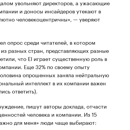
далом увольняют директоров, а ужасающие
мпании и доносы инсайдеров утекают в
олютно человекоцентричны», — уверяют
вел опрос среди читателей, в котором
 из разных стран, представляющих разные
етили, что EI играет существенную роль в
омпании. Еще 32% по своему опыту
 половина опрошенных заняла нейтральную
ональный интеллект в их компании важен
ись ответить).
уждение, пишут авторы доклада, отчасти
енностей человека и компании. Из 15
важно для меня» люди чаще выбирают:
чувство юмора, самосознание,