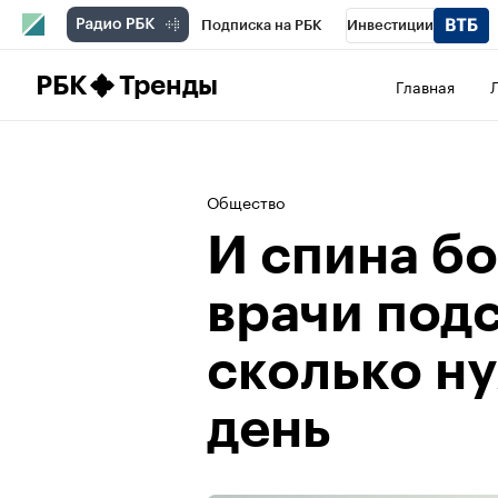
Подписка на РБК
Инвестиции
Школа управления РБК
РБК Образова
РБК
Тренды
Главная
РБК Бизнес-среда
Дискуссионный клу
Конференции СПб
Спецпроекты
П
Общество
Рынок наличной валюты
И спина бо
врачи под
сколько ну
день