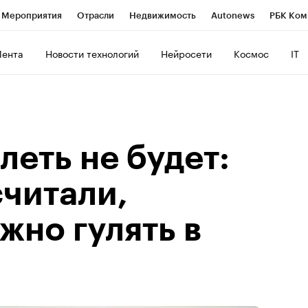
Мероприятия
Отрасли
Недвижимость
Autonews
РБК Ком
ние
РБК Курсы
РБК Life
Тренды
Визионеры
Национальн
Лента
Новости технологий
Нейросети
Космос
IT
б
Исследования
Кредитные рейтинги
Франшизы
Газета
роверка контрагентов
Политика
Экономика
Бизнес
Техно
леть не будет:
считали,
жно гулять в