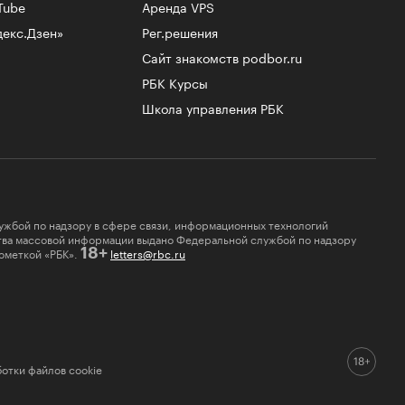
Tube
Аренда VPS
декс.Дзен»
Рег.решения
Сайт знакомств podbor.ru
РБК Курсы
Школа управления РБК
ужбой по надзору в сфере связи, информационных технологий
ства массовой информации выдано Федеральной службой по надзору
ометкой «РБК».
letters@rbc.ru
18+
отки файлов cookie