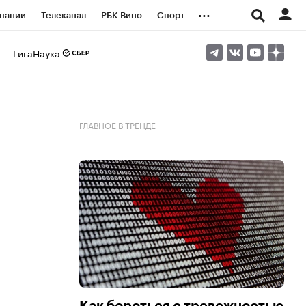
...
пании
Телеканал
РБК Вино
Спорт
ые проекты
Город
Стиль
Крипто
ГигаНаука
Спецпроекты СПб
логии и медиа
Финансы
ГЛАВНОЕ В ТРЕНДЕ