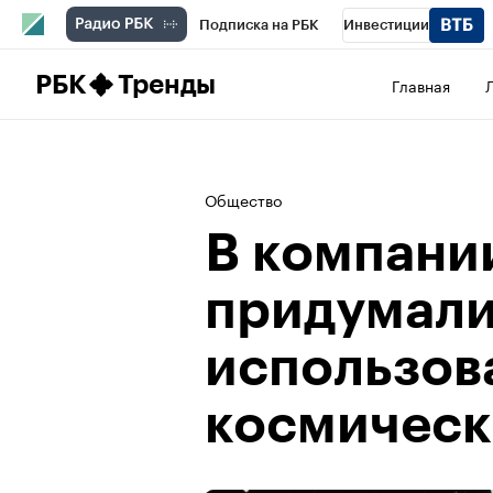
Подписка на РБК
Инвестиции
Школа управления РБК
РБК Образова
РБК
Тренды
Главная
РБК Бизнес-среда
Дискуссионный клу
Конференции СПб
Спецпроекты
П
Общество
Рынок наличной валюты
В компани
придумали
использов
космическ