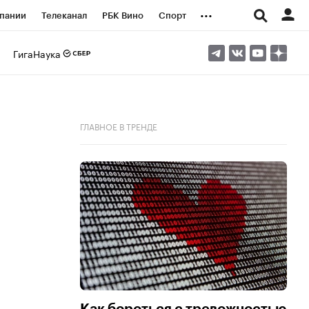
...
пании
Телеканал
РБК Вино
Спорт
ые проекты
Город
Стиль
Крипто
ГигаНаука
Спецпроекты СПб
логии и медиа
Финансы
ГЛАВНОЕ В ТРЕНДЕ