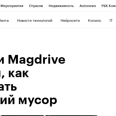
Мероприятия
Отрасли
Недвижимость
Autonews
РБК Ком
ние
РБК Курсы
РБК Life
Тренды
Визионеры
Национальн
Лента
Новости технологий
Нейросети
Космос
IT
б
Исследования
Кредитные рейтинги
Франшизы
Газета
роверка контрагентов
Политика
Экономика
Бизнес
Техно
и Magdrive
, как
ать
ий мусор