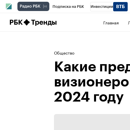
Подписка на РБК
Инвестиции
Школа управления РБК
РБК Образова
РБК
Тренды
Главная
РБК Бизнес-среда
Дискуссионный клу
Спецпроекты
Проверка контрагентов
Общество
Какие пре
визионеро
2024 году