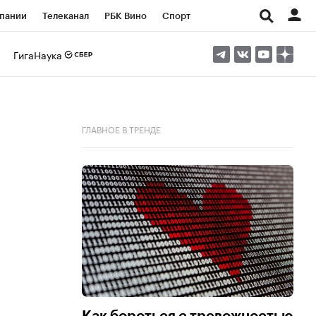
пании
Телеканал
РБК Вино
Спорт
ые проекты
Город
Стиль
Крипто
ГигаНаука
Спецпроекты СПб
Конференции СПб
ансы
Рынок наличной валюты
ГЛАВНОЕ В ТРЕНДЕ