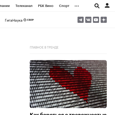
...
пании
Телеканал
РБК Вино
Спорт
ые проекты
Город
Стиль
Крипто
ГигаНаука
Спецпроекты СПб
логии и медиа
Финансы
ГЛАВНОЕ В ТРЕНДЕ