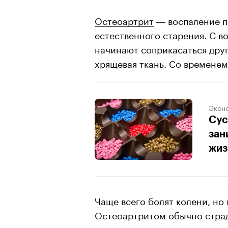
Остеоартрит
― воспаление по
естественного старения. С в
начинают соприкасаться друг
хрящевая ткань. Со временем
Экон
Сус
зан
жиз
Чаще всего болят колени, но
Остеоартритом обычно страд