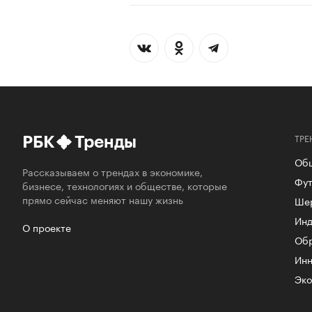
ТРЕ
РБК
Тренды
Об
Рассказываем о трендах в экономике,
Фут
бизнесе, технологиях и обществе, которые
прямо сейчас меняют нашу жизнь
Ше
Инд
О проекте
Об
Инн
Эко