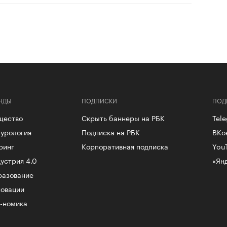
НДЫ
ПОДПИСКИ
ПОД
щество
Скрыть баннеры на РБК
Tel
урология
Подписка на РБК
ВКо
ринг
Корпоративная подписка
You
устрия 4.0
«Ян
разование
овации
-номика