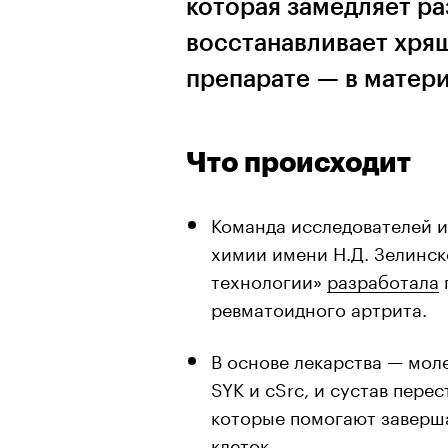
которая замедляет ра
восстанавливает хрящ
препарате — в матер
Что происходит
Команда исследователей 
химии имени Н.Д. Зелинс
технологии»
разработала
ревматоидного артрита.
В основе лекарства — мол
SYK и cSrc, и сустав пере
которые помогают заверш
клеток.