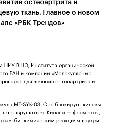
звитие остеоартрита и
евую ткань. Главное о новом
иале «РБК Трендов»
из НИУ ВШЭ, Института органической
кого РАН и компании «Молекулярные
препарат для лечения остеоартрита и
екула MT-SYK-03. Она блокирует киназы
стает разрушаться. Киназы — ферменты,
аться биохимическим реакциям внутри