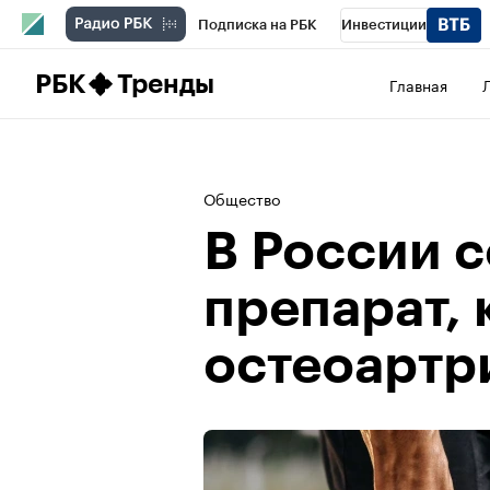
Подписка на РБК
Инвестиции
Школа управления РБК
РБК Образова
РБК
Тренды
Главная
РБК Бизнес-среда
Дискуссионный клу
Конференции СПб
Спецпроекты
П
Общество
Рынок наличной валюты
В России 
препарат, 
остеоартр