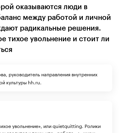
орой оказываются люди в
баланс между работой и личной
ждают радикальные решения.
ое тихое увольнение и стоит ли
ться
ва, руководитель направления внутренних
й культуры hh.ru.
ихое увольнение», или quietquitting. Ролики
ых сводится к тому, что «работа» ≠ «жизнь»,