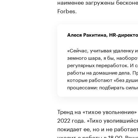
наименее загружены бескон
Forbes.
Алеся Ракитина, HR-директ
«Сейчас, учитывая удаленку 
земного шара, я бы, наоборо
регулярных переработок. И с
работы на домашние дела. Пр
которые работают «без души»
процессами: подбирать сильн
Тренд на «тихое увольнение»
2022 года. «Тихо уволивший
покидает ее, но и не работае
уходит с работы в 18.00. Реш