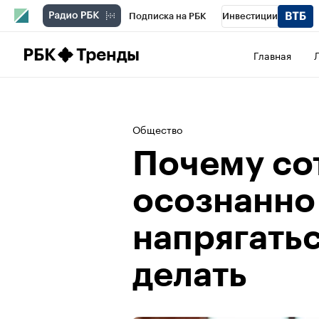
Подписка на РБК
Инвестиции
Школа управления РБК
РБК Образова
РБК
Тренды
Главная
РБК Бизнес-среда
Дискуссионный клу
Конференции СПб
Спецпроекты
П
Общество
Рынок наличной валюты
Почему со
осознанно
напрягатьс
делать