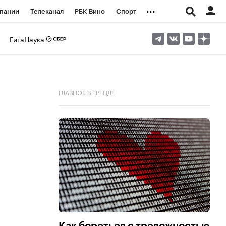
...
пании
Телеканал
РБК Вино
Спорт
ые проекты
Город
Стиль
Крипто
ГигаНаука
Спецпроекты СПб
логии и медиа
Финансы
ГЛАВНОЕ В ТРЕНДЕ