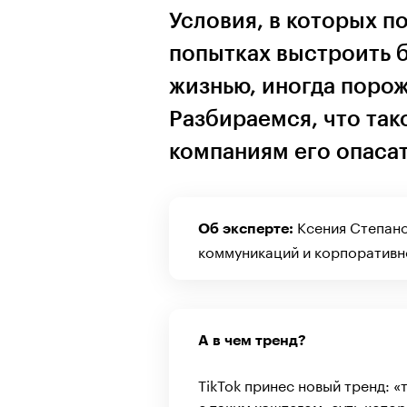
Условия, в которых п
попытках выстроить 
жизнью, иногда поро
Разбираемся, что так
компаниям его опаса
Ксения Степано
Об эксперте:
коммуникаций и корпоративно
А в чем тренд?
TikTok принес новый тренд: «т
с таким хэштегом, суть котор