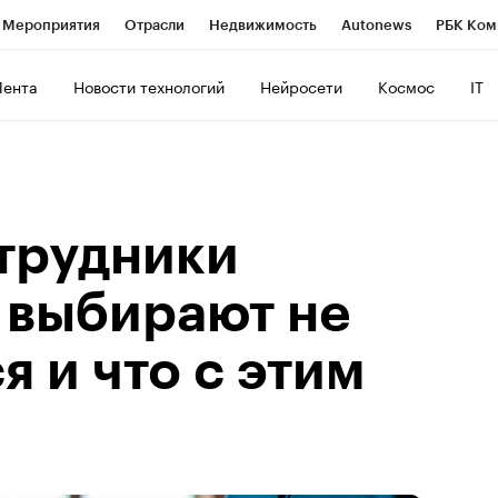
Мероприятия
Отрасли
Недвижимость
Autonews
РБК Ком
ние
РБК Курсы
РБК Life
Тренды
Визионеры
Национальн
Лента
Новости технологий
Нейросети
Космос
IT
б
Исследования
Кредитные рейтинги
Франшизы
Газета
роверка контрагентов
Политика
Экономика
Бизнес
Техно
трудники
 выбирают не
я и что с этим