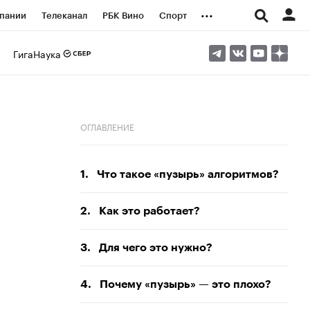
...
пании
Телеканал
РБК Вино
Спорт
ые проекты
Город
Стиль
Крипто
ГигаНаука
Спецпроекты СПб
логии и медиа
Финансы
ОГЛАВЛЕНИЕ
1.
Что такое «пузырь» алгоритмов?
2.
Как это работает?
3.
Для чего это нужно?
4.
Почему «пузырь» — это плохо?