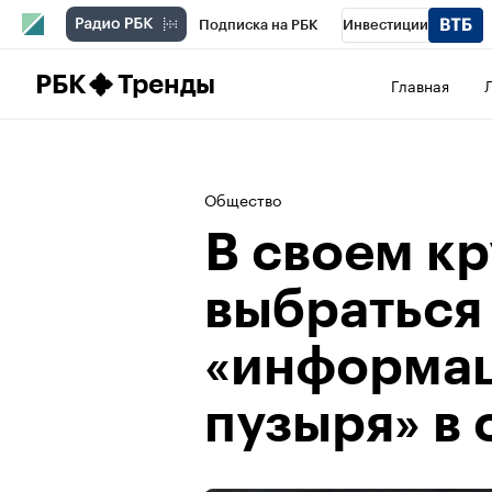
Подписка на РБК
Инвестиции
Школа управления РБК
РБК Образова
РБК
Тренды
Главная
РБК Бизнес-среда
Дискуссионный клу
Конференции СПб
Спецпроекты
П
Общество
Рынок наличной валюты
В своем кр
выбраться
«информа
пузыря» в 