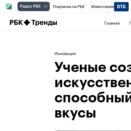
Подписка на РБК
Инвестиции
Школа управления РБК
РБК Образова
РБК
Тренды
Главная
РБК Бизнес-среда
Дискуссионный клу
Конференции СПб
Спецпроекты
П
Инновации
Рынок наличной валюты
Ученые со
искусстве
способный
вкусы