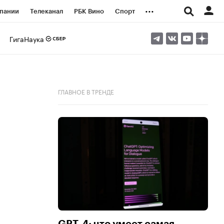
...
пании
Телеканал
РБК Вино
Спорт
ые проекты
Город
Стиль
Крипто
ГигаНаука
Спецпроекты СПб
логии и медиа
Финансы
ГЛАВНОЕ В ТРЕНДЕ