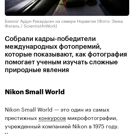
Биолог Аудун Рикардсен на севере Норвегии
(Фото: Эмма
Фогель / ScientistAtWork)
Собрали кадры-победители
международных фотопремий,
которые показывают, как фотография
помогает ученым изучать сложные
природные явления
Nikon Small World
Nikon Small World — это один из самых
престижных
конкурсов
микрофотографии,
учрежденный компанией Nikon в 1975 году.
Уникальность премии заключается в том, что