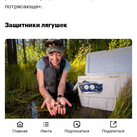
потрясающе».
Защитники лягушек
Эколог Кейт Белльвилл
(Фото: Райн Вагнер /
Главная
Лента
Подписаться
Поделиться
ScientistAtWork)