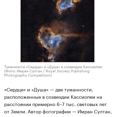
Туманности «Сердце» и «Душа» в созвездии Кассиопеи
(Фото: Имран Султан / Royal Society Publishing
Photography Competition)
«Сердце» и «Душа» — две туманности,
расположенные в созвездии Кассиопеи на
расстоянии примерно 6–7 тыс. световых лет
от Земли. Автор фотографии — Имран Султан,