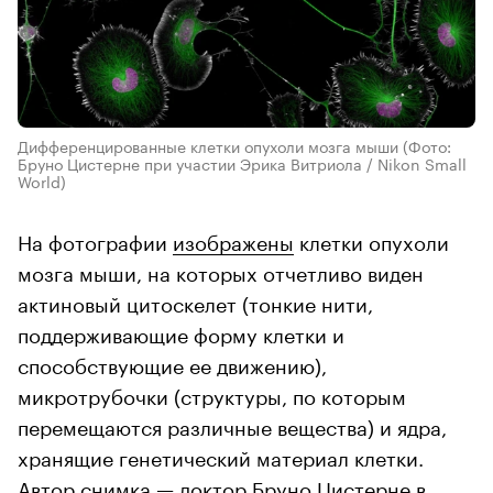
Дифференцированные клетки опухоли мозга мыши
(Фото:
Бруно Цистерне при участии Эрика Витриола / Nikon Small
World)
На фотографии
изображены
клетки опухоли
мозга мыши, на которых отчетливо виден
актиновый цитоскелет (тонкие нити,
поддерживающие форму клетки и
способствующие ее движению),
микротрубочки (структуры, по которым
перемещаются различные вещества) и ядра,
хранящие генетический материал клетки.
Автор снимка — доктор Бруно Цистерне в