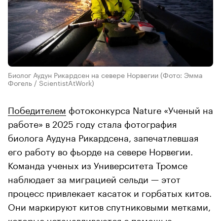
Биолог Аудун Рикардсен на севере Норвегии
(Фото: Эмма
Фогель / ScientistAtWork)
Победителем
фотоконкурса Nature «Ученый на
работе» в 2025 году стала фотография
биолога Аудуна Рикардсена, запечатлевшая
его работу во фьорде на севере Норвегии.
Команда ученых из Университета Тромсе
наблюдает за миграцией сельди — этот
процесс привлекает касаток и горбатых китов.
Они маркируют китов спутниковыми метками,
которые устанавливаются с помощью