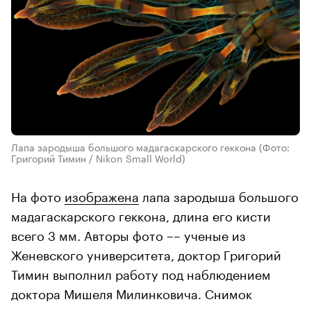
Лапа зародыша большого мадагаскарского геккона
(Фото:
Григорий Тимин / Nikon Small World)
На фото
изображена
лапа зародыша большого
мадагаскарского геккона, длина его кисти
всего 3 мм. Авторы фото –– ученые из
Женевского университета, доктор Григорий
Тимин выполнил работу под наблюдением
доктора Мишеля Милинковича. Снимок