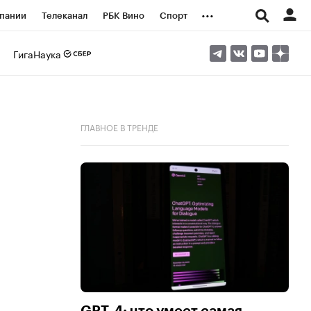
...
пании
Телеканал
РБК Вино
Спорт
ые проекты
Город
Стиль
Крипто
ГигаНаука
Спецпроекты СПб
логии и медиа
Финансы
ГЛАВНОЕ В ТРЕНДЕ