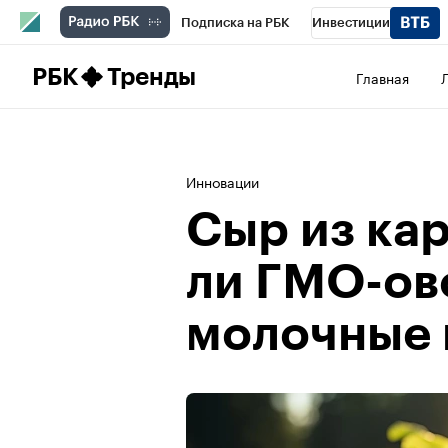
Подписка на РБК
Инвестиции
Школа управления РБК
РБК Образова
РБК
Тренды
Главная
РБК Бизнес-среда
Дискуссионный клу
Конференции СПб
Спецпроекты
П
Инновации
Рынок наличной валюты
Сыр из ка
ли ГМО-ов
молочные 