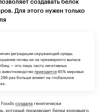
позволяет создавать белок
ров. Для этого нужен только
ля
ричин деградации окружающей среды.
рушение почвы из-за чрезмерного выпаса
стбищ — это лишь часть негативных
На животноводство
приходится
65% мировых
в 296 раз больше влияет на глобальное
аз.
y Foods
создала
генетически
, который производит белки коровьего