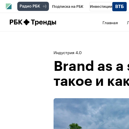
Подписка на РБК
Инвестиции
Школа управления РБК
РБК Образова
РБК
Тренды
Главная
РБК Бизнес-среда
Дискуссионный клу
Конференции СПб
Спецпроекты
П
Индустрия 4.0
Рынок наличной валюты
Brand as a 
такое и ка