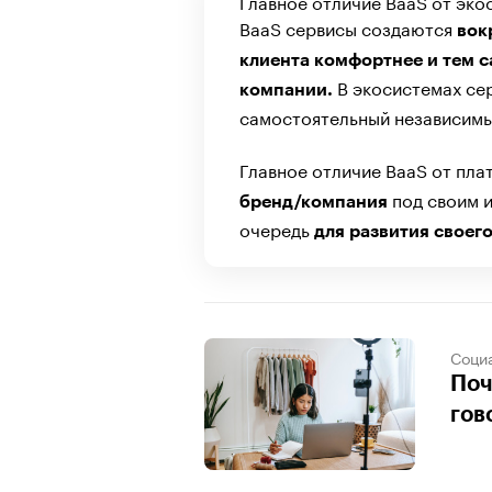
Главное отличие BaaS от эко
BaaS сервисы создаются
вок
клиента комфортнее и тем с
В экосистемах се
компании.
самостоятельный независимы
Главное отличие BaaS от пл
под своим и
бренд/компания
очередь
для развития своег
Соци
Поч
гов