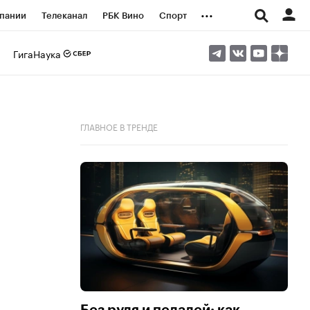
...
пании
Телеканал
РБК Вино
Спорт
ые проекты
Город
Стиль
Крипто
ГигаНаука
Спецпроекты СПб
логии и медиа
Финансы
ГЛАВНОЕ В ТРЕНДЕ