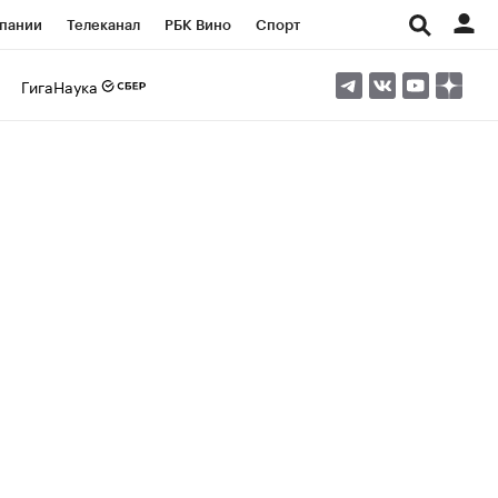
пании
Телеканал
РБК Вино
Спорт
ые проекты
Город
Стиль
Крипто
ГигаНаука
Спецпроекты СПб
Конференции СПб
ансы
Рынок наличной валюты