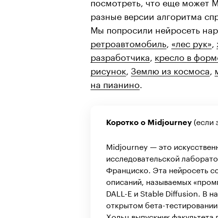
посмотреть, что еще может M
разные версии алгоритма спр
Мы попросили нейросеть нар
ретроавтомобиль
,
«лес рук»
,
разработчика
,
кресло в форм
рисунок
,
Землю из космоса
,
на пианино
.
(если 
Коротко о Midjourney
Midjourney — это искусствен
исследовательской лаборато
Франциско. Эта нейросеть с
описаний, называемых «пром
DALL-E и Stable Diffusion. В
открытом бета-тестировании.
Хольц выпускник факультета