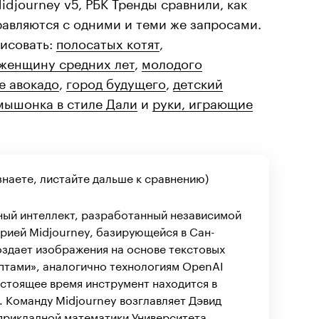
idjourney v5, РБК Тренды сравнили, как
авляются с одними и теми же запросами.
исовать:
полосатых котят
,
женщину средних лет
,
молодого
е авокадо
,
город будущего
,
детский
мышонка в стиле Дали
и
руки, играющие
знаете, листайте дальше к сравнению)
ный интеллект, разработанный независимой
рией Midjourney, базирующейся в Сан-
оздает изображения на основе текстовых
птами», аналогично технологиям OpenAI
 настоящее время инструмент находится в
 Команду Midjourney возглавляет Дэвид
 прикладной математики Университета