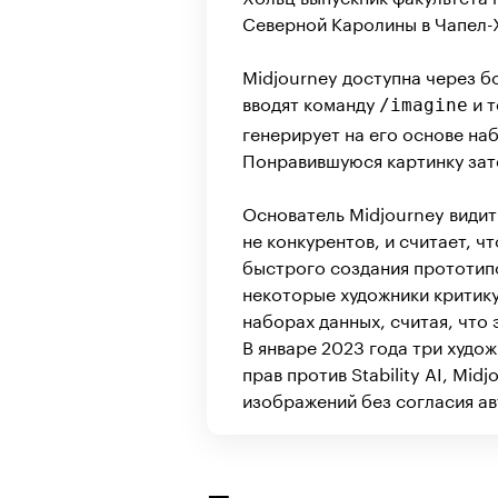
Северной Каролины в Чапел-Х
Midjourney доступна через б
вводят команду
и т
/imagine
генерирует на его основе на
Понравившуюся картинку зате
Основатель Midjourney видит
не конкурентов, и считает, ч
быстрого создания прототип
некоторые художники критик
наборах данных, считая, что
В январе 2023 года три худо
прав против Stability AI, Mid
изображений без согласия ав