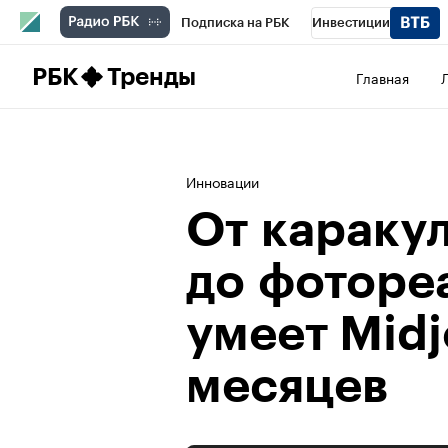
Подписка на РБК
Инвестиции
Школа управления РБК
РБК Образова
РБК
Тренды
Главная
РБК Бизнес-среда
Дискуссионный клу
Спецпроекты
Проверка контрагентов
Инновации
От караку
до фоторе
умеет Midj
месяцев