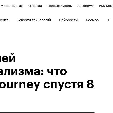
Мероприятия
Отрасли
Недвижимость
Autonews
РБК Ком
ние
РБК Курсы
РБК Life
Тренды
Визионеры
Национальн
Лента
Новости технологий
Нейросети
Космос
IT
б
Исследования
Кредитные рейтинги
Франшизы
Газета
Политика
Экономика
Бизнес
Технологии и медиа
Фин
лей
ализма: что
ourney спустя 8