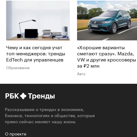
Чему и как сегодня учат
«Хорошие варианты
топ-менеджеров: тренды
сметают сразу». Mazda,
EdTech для управленцев
VW и другие кроссоверы
за ₽2 млн
Образование
Авто
РБК
Тренды
Рассказываем о трендах в экономике,
бизнесе, технологиях и обществе, которые
прямо сейчас меняют нашу жизнь
О проекте