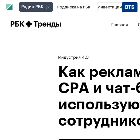
Подписка на РБК
Инвестиции
Школа управления РБК
РБК Образова
РБК
Тренды
Главная
РБК Бизнес-среда
Дискуссионный клу
Спецпроекты
Проверка контрагентов
Индустрия 4.0
Как рекла
CPA и чат-
использую
сотрудник