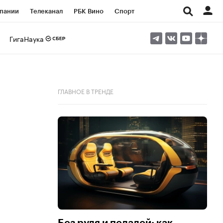
пании
Телеканал
РБК Вино
Спорт
ые проекты
Город
Стиль
Крипто
ГигаНаука
Спецпроекты СПб
Конференции СПб
ансы
Рынок наличной валюты
ГЛАВНОЕ В ТРЕНДЕ