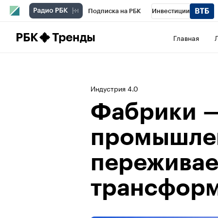
Подписка на РБК
Инвестиции
Школа управления РБК
РБК Образова
РБК
Тренды
Главная
РБК Бизнес-среда
Дискуссионный клу
Спецпроекты
Проверка контрагентов
Индустрия 4.0
Фабрики —
промышле
переживае
трансфор