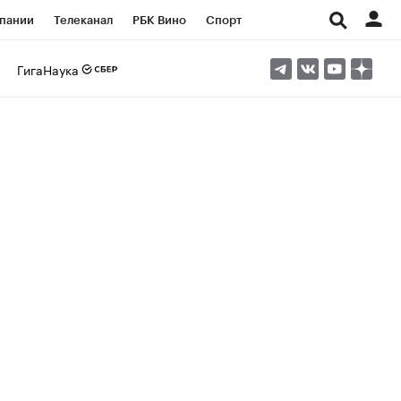
пании
Телеканал
РБК Вино
Спорт
ые проекты
Город
Стиль
Крипто
ГигаНаука
Спецпроекты СПб
Конференции СПб
ансы
Рынок наличной валюты