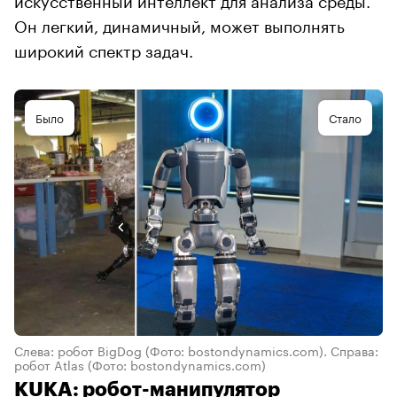
Он легкий, динамичный, может выполнять
широкий спектр задач.
Было
Стало
Слева: робот BigDog (Фото: bostondynamics.com). Справа:
робот Atlas (Фото: bostondynamics.com)
KUKA: робот-манипулятор