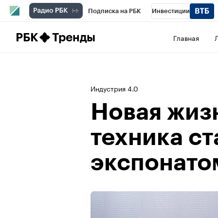
Подписка на РБК
Инвестиции
Школа управления РБК
РБК Образова
РБК
Тренды
Главная
РБК Бизнес-среда
Дискуссионный клу
Конференции СПб
Спецпроекты
П
Индустрия 4.0
Рынок наличной валюты
Новая жизн
техника ст
экспонато