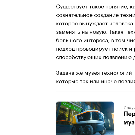
Существует такое понятие, к
сознательное создание техни
которое вынуждает человека 
заменять на новую. Такая тех
большого интереса, в том чис
подход провоцирует поиск и
способствующих появлению д
Задача же музея технологий
которые так или иначе повли
Индус
Пер
муз