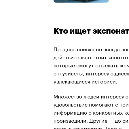
Кто ищет экспона
Процесс поиска не всегда ле
действительно стоит «поохот
которые смогут отыскать же
энтузиасты, интересующиеся
увлекающиеся историей.
Множество людей интересуют
удовольствие помогают с по
информацию о конкретных ко
производили. Другие — до с
старых архитектур. Третьи —