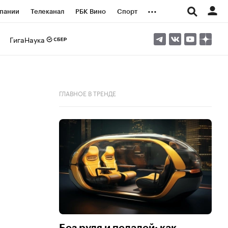
...
пании
Телеканал
РБК Вино
Спорт
ые проекты
Город
Стиль
Крипто
ГигаНаука
Спецпроекты СПб
логии и медиа
Финансы
ГЛАВНОЕ В ТРЕНДЕ