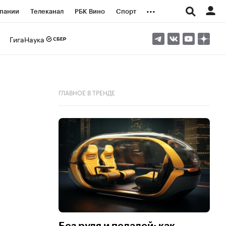
...
пании
Телеканал
РБК Вино
Спорт
ые проекты
Город
Стиль
Крипто
ГигаНаука
Спецпроекты СПб
логии и медиа
Финансы
ГЛАВНОЕ В ТРЕНДЕ