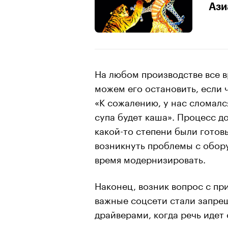
Ази
На любом производстве все в
можем его остановить, если ч
«К сожалению, у нас сломалс
супа будет каша». Процесс д
какой-то степени были готов
возникнуть проблемы с обору
время модернизировать.
Наконец, возник вопрос с пр
важные соцсети стали запре
драйверами, когда речь идет
экономически активного нас