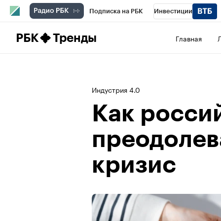
Подписка на РБК
Инвестиции
Школа управления РБК
РБК Образова
РБК
Тренды
Главная
РБК Бизнес-среда
Дискуссионный клу
Конференции СПб
Спецпроекты
П
Индустрия 4.0
Рынок наличной валюты
Как росси
преодолев
кризис