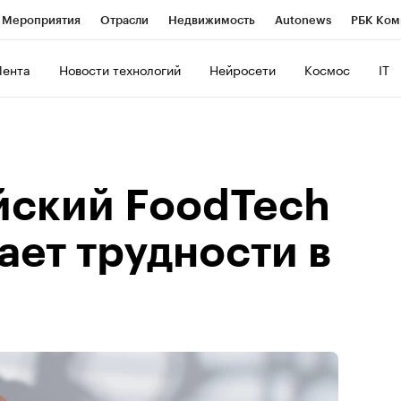
Мероприятия
Отрасли
Недвижимость
Autonews
РБК Ком
ние
РБК Курсы
РБК Life
Тренды
Визионеры
Национальн
Лента
Новости технологий
Нейросети
Космос
IT
б
Исследования
Кредитные рейтинги
Франшизы
Газета
роверка контрагентов
Политика
Экономика
Бизнес
Техно
йский FoodTech
ает трудности в