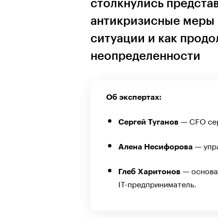
столкнулись представ
антикризисные меры 
ситуации и как продо
неопределенности
Об экспертах:
— CFO сер
Сергей Туганов
— упр
Алена Несифорова
— основат
Глеб Харитонов
IT-предприниматель.