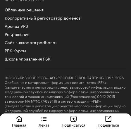
Облачные решения
Корпоративный регистратор доменов
Аренда VPS
Рег.решения
Сайт знакомств podbor.ru
РБК Курсы
Школа управления РБК
© ООО «БИЗНЕСПРЕСС», АО «РОСБИЗНЕСКОНСАЛТИНГ» 1995–2026
Сообщения и материалы информационного агентства «РБК»
(свидетельство о регистрации средства массовой информации выдано
Федеральной службой по надзору в сфере связи, информационных
технологий и массовых коммуникаций (Роскомнадзор) 09.12.2015
за номером ИА №ФС77-63848) и сетевого издания «РБК»
(свидетельство о регистрации средства массовой информации выдано
Федеральной службой по надзору в сфере связи, информационных
технологий и массовых коммуникаций (Роскомнадзор) 03.12.2021
за номером ЭЛ №ФС77-82385) сопровождаются пометкой «РБК».
18+
letters@rbc.ru
Главная
Лента
Подписаться
Поделиться