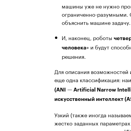
машины уже не нужно прог
ограниченно-разумными. О
объяснить машине задачу.
И, наконец, роботы
четве
» и будут спосо
человека
решения.
Для описания возможностей 
еще одна классификация: на
(ANI — Artificial Narrow Intel
искусственный интеллект (A
Узкий (также иногда называе
жестко заданных параметрах
на уровне человека, супер-И