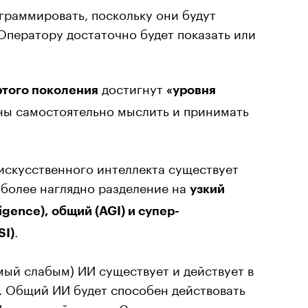
раммировать, поскольку они будут
ператору достаточно будет показать или
достигнут
ртого поколения
«уровня
бны самостоятельно мыслить и принимать
искусственного интеллекта существует
иболее наглядно разделение на
узкий
ligence), общий (AGI) и супер-
.
SI)
мый слабым) ИИ существует и действует в
. Общий ИИ будет способен действовать
И — превзойдет его.
Согласно оценкам