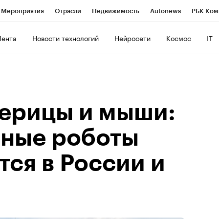
Мероприятия
Отрасли
Недвижимость
Autonews
РБК Ком
ние
РБК Курсы
РБК Life
Тренды
Визионеры
Национальн
Лента
Новости технологий
Нейросети
Космос
IT
б
Исследования
Кредитные рейтинги
Франшизы
Газета
Политика
Экономика
Бизнес
Технологии и медиа
Фин
ерицы и мыши:
нные роботы
ся в России и