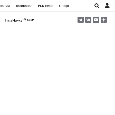
пании
Телеканал
РБК Вино
Спорт
ые проекты
Город
Стиль
Крипто
ГигаНаука
Спецпроекты СПб
Конференции СПб
ансы
Рынок наличной валюты