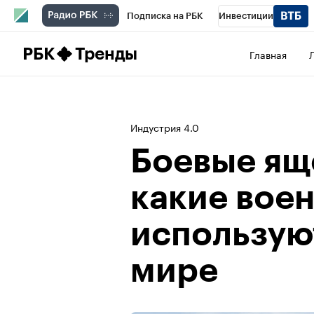
Подписка на РБК
Инвестиции
Школа управления РБК
РБК Образова
РБК
Тренды
Главная
РБК Бизнес-среда
Дискуссионный клу
Спецпроекты
Проверка контрагентов
Индустрия 4.0
Боевые ящ
какие вое
используют
мире