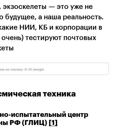
 экзоскелеты — это уже не
 будущее, а наша реальность.
какие НИИ, КБ и корпорации в
 очень) тестируют почтовых
кеты
мя на чтение: 8–10 минут
смическая техника
тно-испытательный центр
ны РФ (ГЛИЦ)
[1]