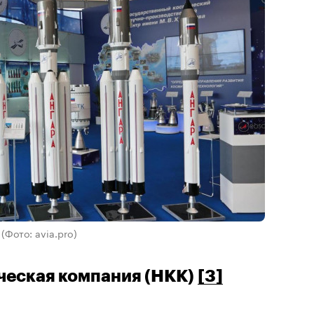
»
(Фото: avia.pro)
ческая компания (НКК)
[3]