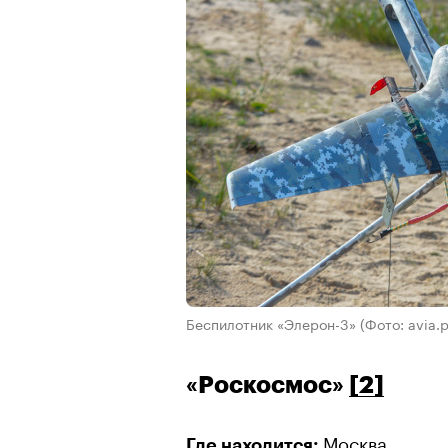
Беспилотник «Элерон-3»
(Фото: avia.p
«Роскосмос»
[2]
Москва.
Где находится: