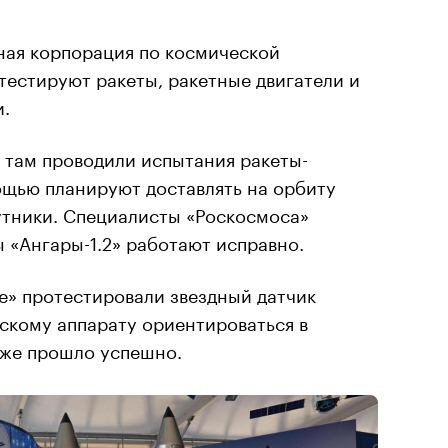
ная корпорация по космической
 тестируют ракеты, ракетные двигатели и
и.
а там проводили испытания ракеты-
мощью планируют доставлять на орбиту
утники. Специалисты «Роскосмоса»
ы «Ангары-1.2» работают исправно.
се» протестировали звездный датчик
скому аппарату ориентироваться в
кже прошло успешно.