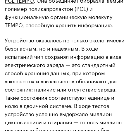
полимер поликапролактон (PCL) и
функциональную органическую молекулу
TEMPO, способную хранить информацию.
Устройство оказалось не только экологически
безопасным, но и надежным. В ходе
00:00
/
00:00
испытаний чип сохранял информацию в виде
электрического заряда — это стандартный
способ хранения данных, при котором
«включено» и «выключено» обозначают два
состояния: наличие или отсутствие заряда.
Такие состояния соответствуют единице и
нолю в двоичной системе. В ходе тестов
устройство успешно выдержало миллион
циклов записи и стирания — то есть миллион
раз данные были внесены и удалены без