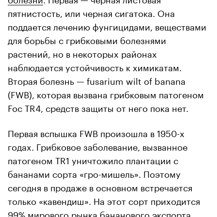
пятнистость, или черная сигатока. Она
поддается лечению фунгицидами, веществами
для борьбы с грибковыми болезнями
растений, но в некоторых районах
наблюдается устойчивость к химикатам.
Вторая болезнь — fusarium wilt of banana
00:00
/
00:00
(FWB), которая вызвана грибковым патогеном
Foc TR4, средств защиты от него пока нет.
Первая вспышка FWB произошла в 1950-х
годах. Грибковое заболевание, вызванное
патогеном TR1 уничтожило плантации с
бананами сорта «гро-мишель». Поэтому
сегодня в продаже в основном встречается
только «кавендиш». На этот сорт приходится
99% мирового рынка бананового экспорта,