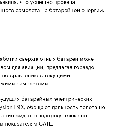
ъявила, что успешно провела
нного самолета на батарейной энергии.
работки сверхплотных батарей может
вом для авиации, предлагая гораздо
а по сравнению с текущими
скими самолетами.
будущих батарейных электрических
lysian E9X, обещают дальность полета не
ование жидкого водорода также не
м показателям CATL.