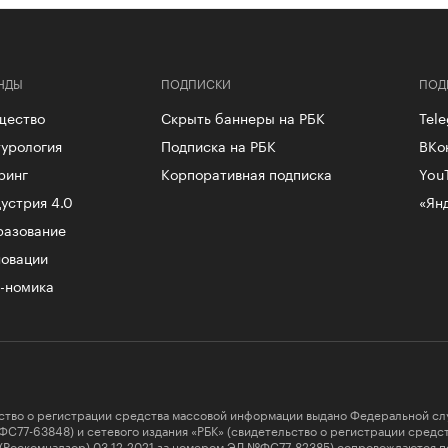
НДЫ
ПОДПИСКИ
ПОД
щество
Скрыть баннеры на РБК
Tel
урология
Подписка на РБК
ВКо
ринг
Корпоративная подписка
You
устрия 4.0
«Ян
разование
овации
-номика
ство о регистрации средства массовой информации выдано Федеральной сл
ФС77-63848) и сетевого издания «РБК» (свидетельство о регистрации сред
 (Роскомнадзор) 03.12.2021 за номером ЭЛ №ФС77-82385) сопровождаются п