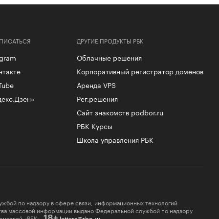
ПИСАТЬСЯ
ДРУГИЕ ПРОДУКТЫ РБК
egram
Облачные решения
нтакте
Корпоративный регистратор доменов
Tube
Аренда VPS
декс.Дзен»
Рег.решения
Сайт знакомств podbor.ru
РБК Курсы
Школа управления РБК
ужбой по надзору в сфере связи, информационных технологий
ства массовой информации выдано Федеральной службой по надзору
ометкой «РБК».
letters@rbc.ru
18+