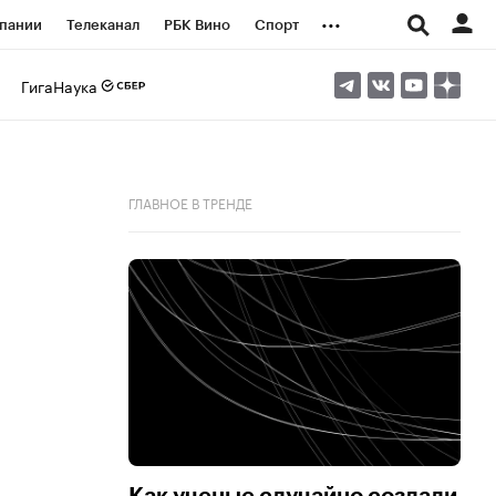
...
пании
Телеканал
РБК Вино
Спорт
ые проекты
Город
Стиль
Крипто
ГигаНаука
Спецпроекты СПб
логии и медиа
Финансы
ГЛАВНОЕ В ТРЕНДЕ