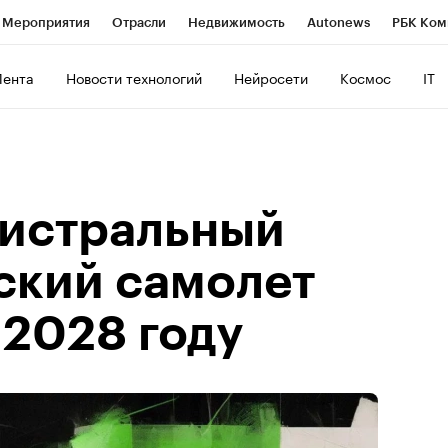
Мероприятия
Отрасли
Недвижимость
Autonews
РБК Ком
ние
РБК Курсы
РБК Life
Тренды
Визионеры
Национальн
Лента
Новости технологий
Нейросети
Космос
IT
б
Исследования
Кредитные рейтинги
Франшизы
Газета
роверка контрагентов
Политика
Экономика
Бизнес
Техно
истральный
ский самолет
 2028 году