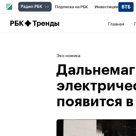
Подписка на РБК
Инвестиции
Школа управления РБК
РБК Образова
РБК
Тренды
Главная
РБК Бизнес-среда
Дискуссионный клу
Конференции СПб
Спецпроекты
П
Эко-номика
Рынок наличной валюты
Дальнемаг
электриче
появится в