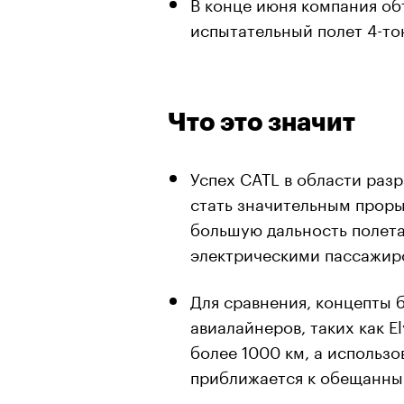
В конце июня компания об
испытательный полет 4-то
Что это значит
Успех CATL в области раз
стать значительным проры
большую дальность полет
электрическими пассажир
Для сравнения, концепты 
авиалайнеров, таких как E
более 1000 км, а использ
00:00
/
00:00
приближается к обещанны