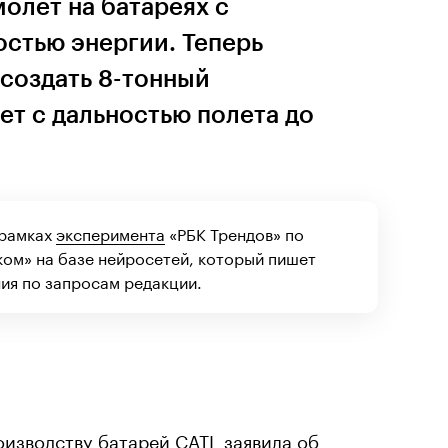
олет на батареях с
остью энергии. Теперь
создать 8-тонный
т с дальностью полета до
 рамках
эксперимента
«РБК Трендов» по
ком» на базе нейросетей, который пишет
ия по запросам редакции.
оизводству батарей
CATL
заявила об