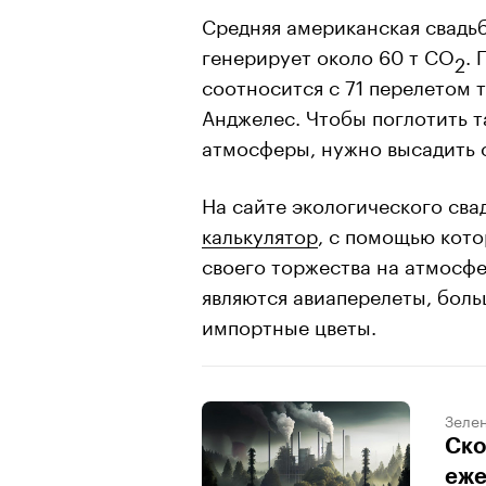
Средняя американская свадьб
генерирует около 60 т CO
. 
2
соотносится с 71 перелетом 
Анджелес. Чтобы поглотить т
атмосферы, нужно высадить 
На сайте экологического сва
калькулятор
, с помощью кот
своего торжества на атмосф
являются авиаперелеты, боль
импортные цветы.
Зеле
Ско
еже