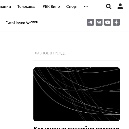
...
пании
Телеканал
РБК Вино
Спорт
ые проекты
Город
Стиль
Крипто
ГигаНаука
Спецпроекты СПб
логии и медиа
Финансы
ГЛАВНОЕ В ТРЕНДЕ