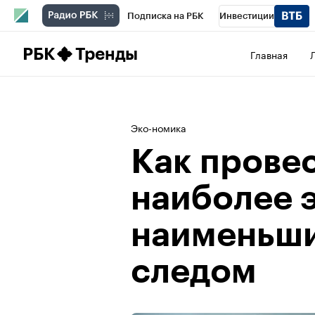
Подписка на РБК
Инвестиции
Школа управления РБК
РБК Образова
РБК
Тренды
Главная
РБК Бизнес-среда
Дискуссионный клу
Конференции СПб
Спецпроекты
П
Эко-номика
Рынок наличной валюты
Как прове
наиболее э
наименьш
следом