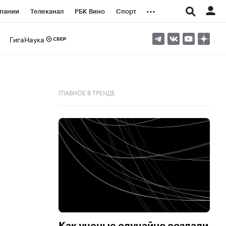
...
пании
Телеканал
РБК Вино
Спорт
ые проекты
Город
Стиль
Крипто
ГигаНаука
Спецпроекты СПб
логии и медиа
Финансы
ГЛАВНОЕ В ТРЕНДЕ