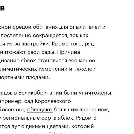
в
жной средой обитания для опылителей и
 постепенно сокращается, так как
я из-за застройки. Кроме того, ряд
ичтожают свои сады. Причина
щивание яблок становится все менее
климатических изменений и тяжелой
портными плодами.
садов в Великобритании были уничтожены,
апример, сад Королевского
 Rosemoor,
обладают
большим значением,
е региональные сорта яблок. Рядом с
тся луг с дикими цветами, который
увеличивает урожай фруктов.