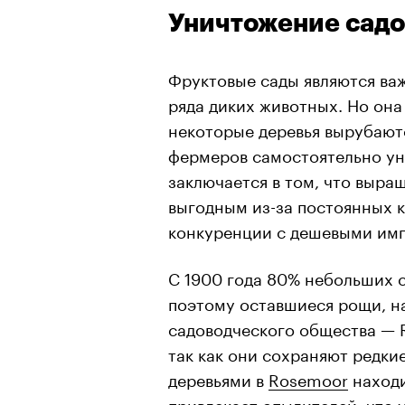
Уничтожение садо
Фруктовые сады являются ва
ряда диких животных. Но она
некоторые деревья вырубаютс
фермеров самостоятельно ун
заключается в том, что выра
выгодным из-за постоянных 
конкуренции с дешевыми им
С 1900 года 80% небольших 
поэтому оставшиеся рощи, н
садоводческого общества —
так как они сохраняют редки
деревьями в
Rosemoor
находи
привлекает опылителей, что 