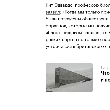
Кит Эдвардс, профессор биол
заявил
: «Когда мы только пр
были потрясены общественн
образцов, которые мы получи
яблок в пищевом ландшафте 
редких сортов не только спа
устойчивость британского са
Зеле
Что
и п