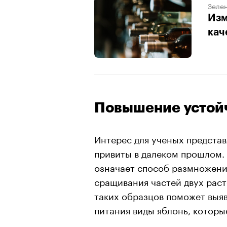
Зеле
Изм
кач
00:00
/
00:00
Повышение устой
Интерес для ученых представ
привиты в далеком прошлом. 
означает способ размножения
сращивания частей двух раст
таких образцов поможет выяв
питания виды яблонь, которы