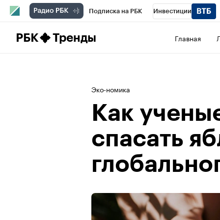
Подписка на РБК
Инвестиции
Школа управления РБК
РБК Образова
РБК
Тренды
Главная
РБК Бизнес-среда
Дискуссионный клу
Конференции СПб
Спецпроекты
П
Эко-номика
Рынок наличной валюты
Как учены
спасать яб
глобально