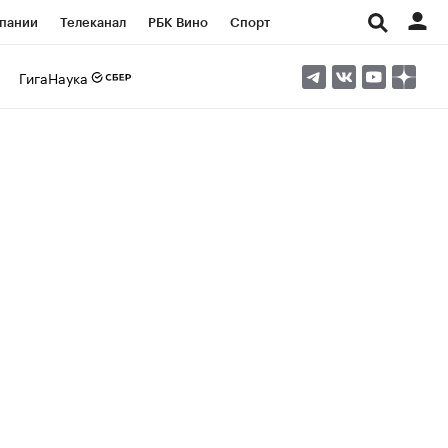
пании
Телеканал
РБК Вино
Спорт
ые проекты
Город
Стиль
Крипто
ГигаНаука
Спецпроекты СПб
Конференции СПб
ансы
Рынок наличной валюты