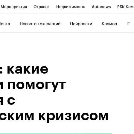
Мероприятия
Отрасли
Недвижимость
Autonews
РБК Ком
ние
РБК Курсы
РБК Life
Тренды
Визионеры
Национальн
Лента
Новости технологий
Нейросети
Космос
IT
б
Исследования
Кредитные рейтинги
Франшизы
Газета
Политика
Экономика
Бизнес
Технологии и медиа
Фин
: какие
и помогут
 с
ским кризисом