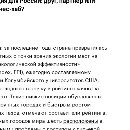
ия для России: друг, партнер или
нес-хаб?
а: за последние годы страна превратилась
тных с точки зрения экологии мест на
 экологической эффективности»
ndex, EPI), ежегодно составляемому
 и Колумбийского университетов США,
следнюю строчку в рейтинге качества
то. Такие низкие позиции обусловлены
 крупных городах и быстрым ростом
 газов, отмечают составители рейтинга.
зных городов мира шесть
расположены
в
ными проблемы с доступом к питьевой