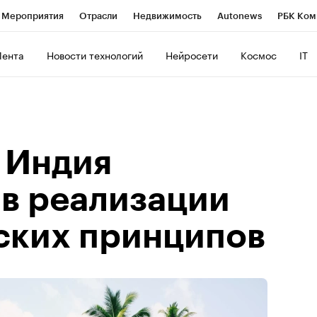
Мероприятия
Отрасли
Недвижимость
Autonews
РБК Ком
ние
РБК Курсы
РБК Life
Тренды
Визионеры
Национальн
Лента
Новости технологий
Нейросети
Космос
IT
б
Исследования
Кредитные рейтинги
Франшизы
Газета
Политика
Экономика
Бизнес
Технологии и медиа
Фин
 Индия
 в реализации
ских принципов