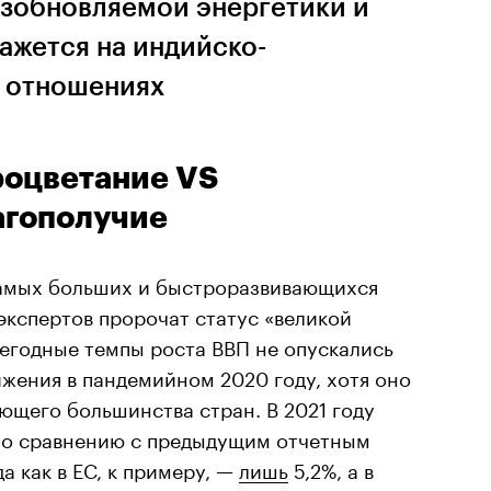
озобновляемой энергетики и
ажется на индийско-
 отношениях
роцветание VS
агополучие
самых больших и быстроразвивающихся
экспертов пророчат статус «великой
ежегодные темпы роста ВВП не опускались
жения в пандемийном 2020 году, хотя оно
ющего большинства стран. В 2021 году
по сравнению с предыдущим отчетным
да как в ЕС, к примеру, —
лишь
5,2%, а в