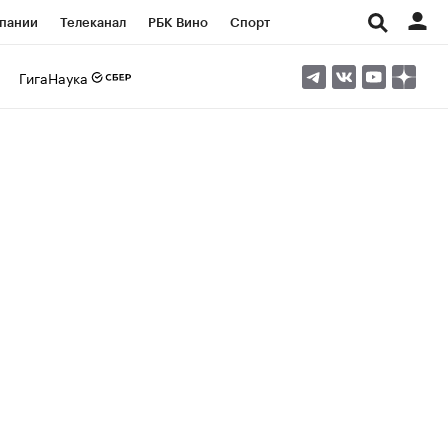
пании
Телеканал
РБК Вино
Спорт
ые проекты
Город
Стиль
Крипто
ГигаНаука
Спецпроекты СПб
Конференции СПб
ансы
Рынок наличной валюты