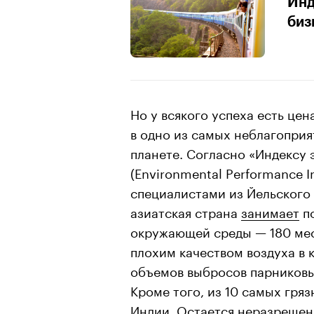
Инд
биз
Но у всякого успеха есть цен
в одно из самых неблагоприя
планете. Согласно «Индексу
(Environmental Performance I
специалистами из Йельского
азиатская страна
занимает
по
окружающей среды — 180 мес
плохим качеством воздуха в
объемов выбросов парниковых
Кроме того, из 10 самых гря
Индии. Остается неразрешен