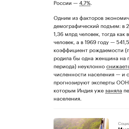
России —
4,7%
.
Одним из факторов экономич
демографический подъем: в 2
1,36 млрд человек, тогда как 
человек, а в 1969 году — 541
коэффициент рождаемости (по
родила бы одна женщина на 
периода) неуклонно
снижает
численности населения — и 
прогнозируют эксперты ООН.
которым Индия уже
заняла
пе
населения.
Соци