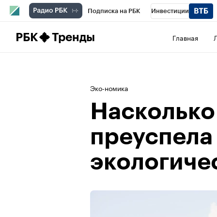
Подписка на РБК
Инвестиции
Школа управления РБК
РБК Образова
РБК
Тренды
Главная
РБК Бизнес-среда
Дискуссионный клу
Спецпроекты
Проверка контрагентов
Эко-номика
Насколько
преуспела
экологиче