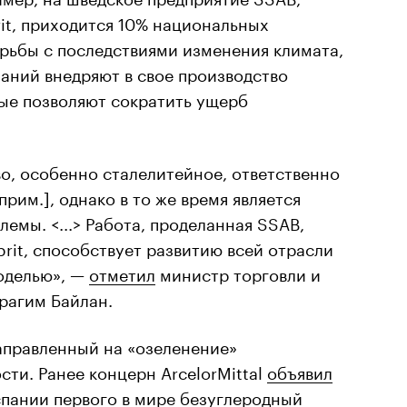
rit, приходится 10% национальных
рьбы с последствиями изменения климата,
аний внедряют в свое производство
рые позволяют сократить ущерб
, особенно сталелитейное, ответственно
рим.], однако в то же время является
емы. <...> Работа, проделанная SSAB,
ybrit, способствует развитию всей отрасли
оделью», —
отметил
министр торговли и
агим Байлан.
направленный на «озеленение»
ти. Ранее концерн ArcelorMittal
объявил
спании первого в мире безуглеродный