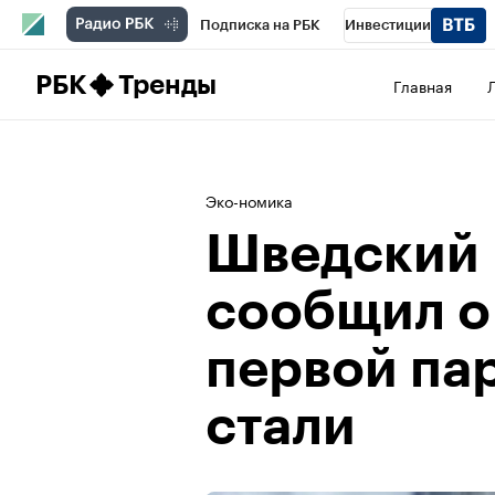
Подписка на РБК
Инвестиции
Школа управления РБК
РБК Образова
РБК
Тренды
Главная
РБК Бизнес-среда
Дискуссионный клу
Конференции СПб
Спецпроекты
П
Эко-номика
Рынок наличной валюты
Шведский
сообщил о
первой па
стали