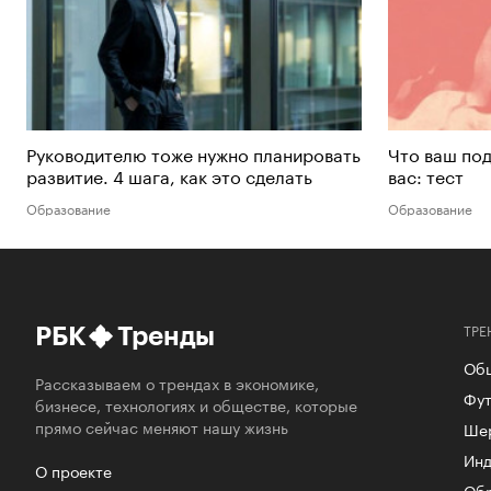
Руководителю тоже нужно планировать
Что ваш под
развитие. 4 шага, как это сделать
вас: тест
Образование
Образование
ТРЕ
РБК
Тренды
Об
Рассказываем о трендах в экономике,
Фут
бизнесе, технологиях и обществе, которые
прямо сейчас меняют нашу жизнь
Ше
Инд
О проекте
Об