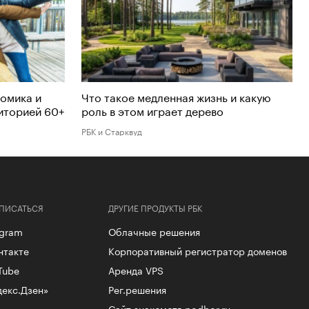
номика и
Что такое медленная жизнь и какую
диторией 60+
роль в этом играет дерево
РБК и Старквуд
ПИСАТЬСЯ
ДРУГИЕ ПРОДУКТЫ РБК
egram
Облачные решения
нтакте
Корпоративный регистратор доменов
Tube
Аренда VPS
декс.Дзен»
Рег.решения
Сайт знакомств podbor.ru