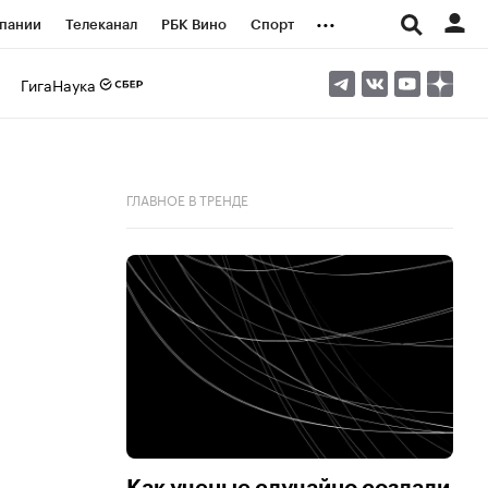
...
пании
Телеканал
РБК Вино
Спорт
ые проекты
Город
Стиль
Крипто
ГигаНаука
Спецпроекты СПб
логии и медиа
Финансы
ГЛАВНОЕ В ТРЕНДЕ