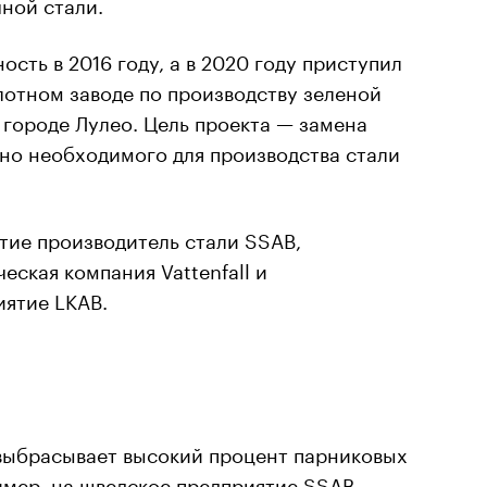
чной стали.
ость в 2016 году, а в 2020 году приступил
лотном заводе по производству зеленой
 городе Лулео. Цель проекта — замена
нно необходимого для производства стали
тие производитель стали SSAB,
еская компания Vattenfall и
ятие LKAB.
выбрасывает высокий процент парниковых
имер, на шведское предприятие SSAB,