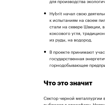
для производства экологи
Hybrit начал свою деятельн
к испытаниям на своем пи
стали на севере Швеции, в
коксового угля, традицио
из руды, на водород.
В проекте принимают учас
государственная энергетич
горнодобывающее предпри
Что это значит
Сектор черной металлургии 
выбросов в атмосферу. Напр