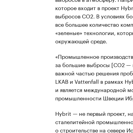
которое входит в проект Hyb
выбросов СО2. В условиях бо
все большее количество комп
«зеленые» технологии, кото
окружающей среде.
«Промышленное производство
за большие выбросы [CO2 — п
важной частью решения пробл
LKAB и Vattenfall в рамках H
00:00
/
00:00
и является международной м
промышленности Швеции Ибр
Hybrit — не первый проект, 
сталелитейной промышленнос
о строительстве на севере И