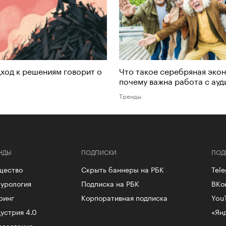
ход к решениям говорит о
Что такое серебряная эко
почему важна работа с ау
Тренды
НДЫ
ПОДПИСКИ
ПОД
щество
Скрыть баннеры на РБК
Tel
урология
Подписка на РБК
ВКо
ринг
Корпоративная подписка
You
устрия 4.0
«Ян
разование