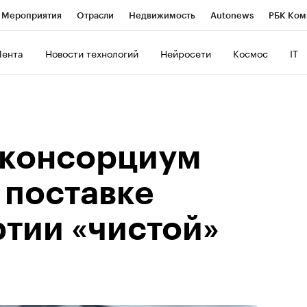
Мероприятия
Отрасли
Недвижимость
Autonews
РБК Ком
ние
РБК Курсы
РБК Life
Тренды
Визионеры
Национальн
Лента
Новости технологий
Нейросети
Космос
IT
б
Исследования
Кредитные рейтинги
Франшизы
Газета
роверка контрагентов
Политика
Экономика
Бизнес
Техно
 консорциум
 поставке
ртии «чистой»