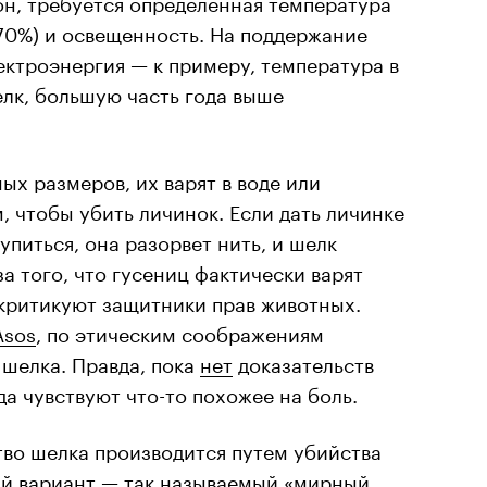
он, требуется определенная температура
5-70%) и освещенность. На поддержание
ектроэнергия — к примеру, температура в
елк, большую часть года выше
ых размеров, их варят в воде или
 чтобы убить личинок. Если дать личинке
упиться, она разорвет нить, и шелк
за того, что гусениц фактически варят
 критикуют защитники прав животных.
Asos
, по этическим соображениям
 шелка. Правда, пока
нет
доказательств
да чувствуют что-то похожее на боль.
во шелка производится путем убийства
ный вариант — так называемый «мирный