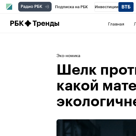
Подписка на РБК
Инвестиции
Школа управления РБК
РБК Образова
РБК
Тренды
Главная
РБК Бизнес-среда
Дискуссионный клу
Конференции СПб
Спецпроекты
П
Эко-номика
Рынок наличной валюты
Шелк прот
какой мат
экологичн