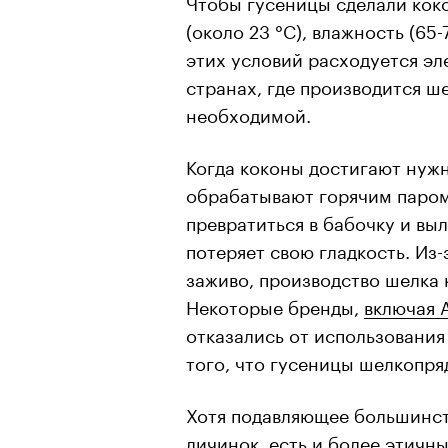
Чтобы гусеницы сделали кок
(около 23 °C), влажность (6
этих условий расходуется эл
странах, где производится ш
необходимой.
Когда коконы достигают нужн
обрабатывают горячим паром,
превратиться в бабочку и выл
потеряет свою гладкость. Из-
заживо, производство шелка
Некоторые бренды,
включая 
отказались от использования
того, что гусеницы шелкопря
Хотя подавляющее большинст
личинок, есть и более этич