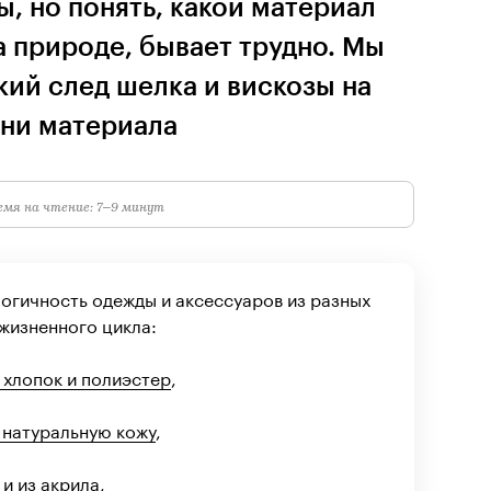
, но понять, какой материал
 природе, бывает трудно. Мы
ий след шелка и вискозы на
зни материала
мя на чтение: 7–9 минут
огичность одежды и аксессуаров из разных
жизненного цикла:
 хлопок и полиэстер
,
 натуральную кожу
,
 и из акрила
,