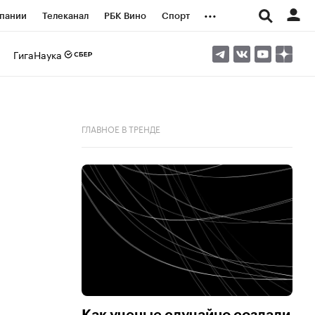
...
пании
Телеканал
РБК Вино
Спорт
ые проекты
Город
Стиль
Крипто
ГигаНаука
Спецпроекты СПб
логии и медиа
Финансы
ГЛАВНОЕ В ТРЕНДЕ