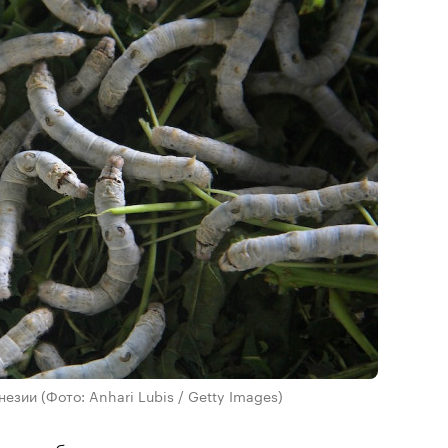
онезии
(Фото: Anhari Lubis / Getty Images)